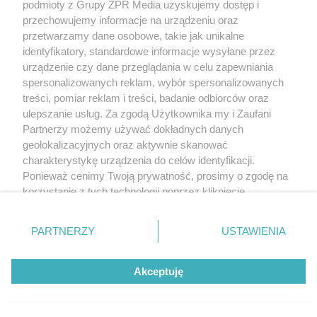
podmioty z Grupy ZPR Media uzyskujemy dostęp i
przechowujemy informacje na urządzeniu oraz
przetwarzamy dane osobowe, takie jak unikalne
identyfikatory, standardowe informacje wysyłane przez
urządzenie czy dane przeglądania w celu zapewniania
spersonalizowanych reklam, wybór spersonalizowanych
treści, pomiar reklam i treści, badanie odbiorców oraz
ulepszanie usług. Za zgodą Użytkownika my i Zaufani
Partnerzy możemy używać dokładnych danych
geolokalizacyjnych oraz aktywnie skanować
charakterystykę urządzenia do celów identyfikacji.
Ponieważ cenimy Twoją prywatność, prosimy o zgodę na
korzystanie z tych technologii poprzez kliknięcie
„Akceptuję”. Zgoda jest dobrowolna i zawsze możesz ją
zmienić/wycofać klikając przycisk ustawień prywatności
PARTNERZY
USTAWIENIA
znajdujący się w lewym dolnym rogu strony
. Niektóre
rodzaje przetwarzania danych nie wymagają zgody
Akceptuję
użytkownika, ale masz prawo sprzeciwić się takiemu
przetwarzaniu. Preferencje będą miały zastosowanie tylko
na tej witrynie.