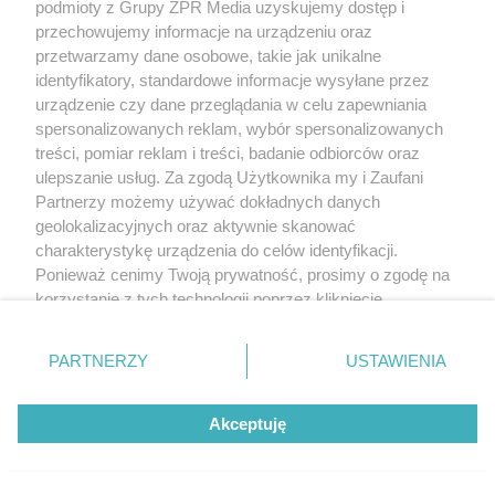
podmioty z Grupy ZPR Media uzyskujemy dostęp i
przechowujemy informacje na urządzeniu oraz
przetwarzamy dane osobowe, takie jak unikalne
identyfikatory, standardowe informacje wysyłane przez
urządzenie czy dane przeglądania w celu zapewniania
spersonalizowanych reklam, wybór spersonalizowanych
treści, pomiar reklam i treści, badanie odbiorców oraz
ulepszanie usług. Za zgodą Użytkownika my i Zaufani
Partnerzy możemy używać dokładnych danych
geolokalizacyjnych oraz aktywnie skanować
charakterystykę urządzenia do celów identyfikacji.
Ponieważ cenimy Twoją prywatność, prosimy o zgodę na
korzystanie z tych technologii poprzez kliknięcie
„Akceptuję”. Zgoda jest dobrowolna i zawsze możesz ją
zmienić/wycofać klikając przycisk ustawień prywatności
PARTNERZY
USTAWIENIA
znajdujący się w lewym dolnym rogu strony
. Niektóre
rodzaje przetwarzania danych nie wymagają zgody
Akceptuję
użytkownika, ale masz prawo sprzeciwić się takiemu
przetwarzaniu. Preferencje będą miały zastosowanie tylko
na tej witrynie.