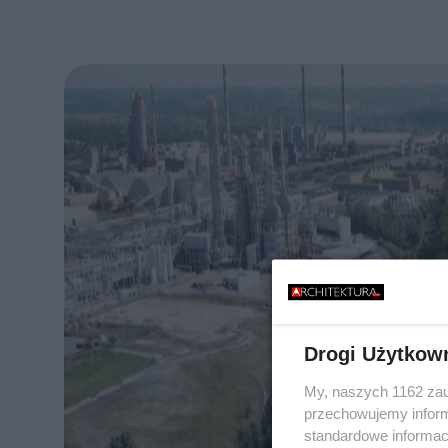
Drogi Użytkow
My, naszych 1162 zau
przechowujemy informa
standardowe informac