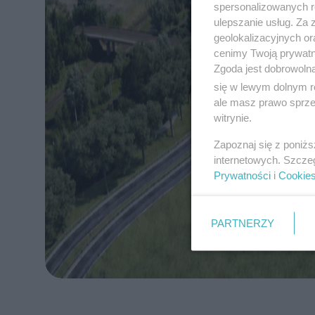
spersonalizowanych re
ulepszanie usług. Za
geolokalizacyjnych or
cenimy Twoją prywatno
Zgoda jest dobrowoln
się w lewym dolnym r
ale masz prawo sprzec
witrynie.
Zapoznaj się z poniż
internetowych. Szcze
Prywatności
i
Cookie
PARTNERZY