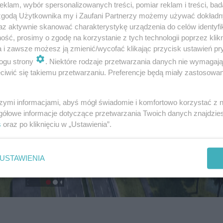
klam, wybór spersonalizowanych treści, pomiar reklam i treści, bad
 zgodą Użytkownika my i Zaufani Partnerzy możemy używać dokład
az aktywnie skanować charakterystykę urządzenia do celów identyfi
ść, prosimy o zgodę na korzystanie z tych technologii poprzez klikn
a i zawsze możesz ją zmienić/wycofać klikając przycisk ustawień pr
ogu strony
. Niektóre rodzaje przetwarzania danych nie wymagaj
iwić się takiemu przetwarzaniu. Preferencje będą miały zastosowanie
szymi informacjami, abyś mógł świadomie i komfortowo korzystać z
gółowe informacje dotyczące przetwarzania Twoich danych znajdzi
s
oraz po kliknięciu w „Ustawienia”.
USTAWIENIA