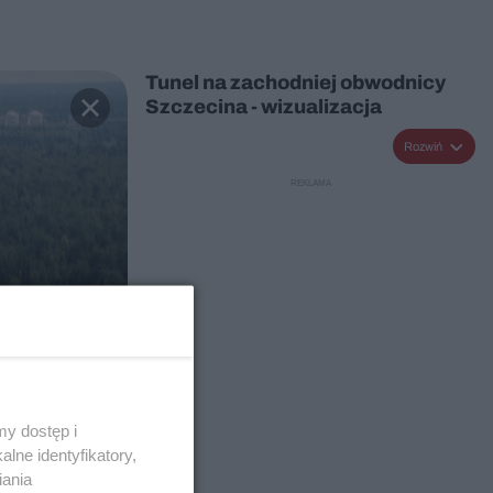
Tunel na zachodniej obwodnicy
Szczecina - wizualizacja
Rozwiń
y dostęp i
lne identyfikatory,
iania