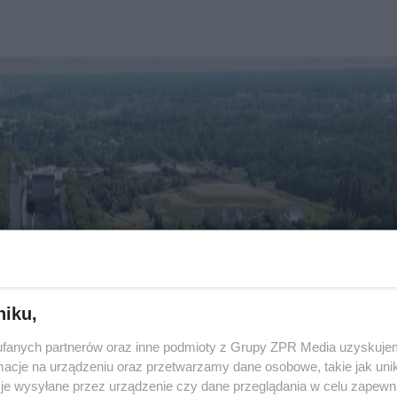
niku,
fanych partnerów oraz inne podmioty z Grupy ZPR Media uzyskujem
cje na urządzeniu oraz przetwarzamy dane osobowe, takie jak unika
je wysyłane przez urządzenie czy dane przeglądania w celu zapewn