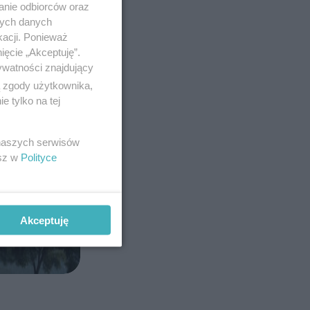
anie odbiorców oraz
nych danych
kacji. Ponieważ
ięcie „Akceptuję”.
ywatności znajdujący
ą zgody użytkownika,
 tylko na tej
 naszych serwisów
esz w
Polityce
Akceptuję