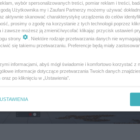
klam, wybór spersonalizowanych treści, pomiar reklam i treści, bad
 zgodą Użytkownika my i Zaufani Partnerzy możemy używać dokład
az aktywnie skanować charakterystykę urządzenia do celów identyfi
ść, prosimy o zgodę na korzystanie z tych technologii poprzez klikn
a i zawsze możesz ją zmienić/wycofać klikając przycisk ustawień pr
ogu strony
. Niektóre rodzaje przetwarzania danych nie wymagaj
iwić się takiemu przetwarzaniu. Preferencje będą miały zastosowanie
szymi informacjami, abyś mógł świadomie i komfortowo korzystać z
gółowe informacje dotyczące przetwarzania Twoich danych znajdzi
s
oraz po kliknięciu w „Ustawienia”.
USTAWIENIA