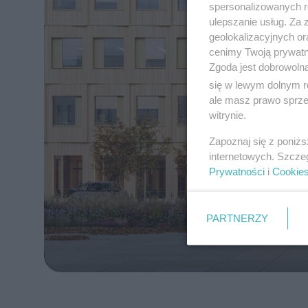
spersonalizowanych re
ulepszanie usług. Za
geolokalizacyjnych or
cenimy Twoją prywatno
Zgoda jest dobrowoln
się w lewym dolnym r
ale masz prawo sprzec
witrynie.
Zapoznaj się z poniż
internetowych. Szcze
Prywatności
i
Cookie
PARTNERZY