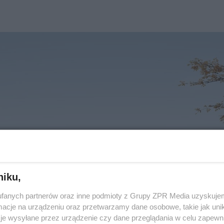
niku,
fanych partnerów oraz inne podmioty z Grupy ZPR Media uzyskujem
cje na urządzeniu oraz przetwarzamy dane osobowe, takie jak unika
je wysyłane przez urządzenie czy dane przeglądania w celu zapewn