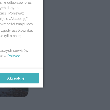
anie odbiorców oraz
nych danych
kacji. Ponieważ
ięcie „Akceptuję”.
ywatności znajdujący
ą zgody użytkownika,
 tylko na tej
 naszych serwisów
esz w
Polityce
Akceptuję