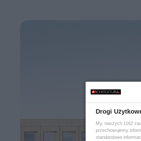
Drogi Użytkow
My, naszych 1162 zau
przechowujemy informa
standardowe informac