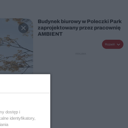
Budynek biurowy w Poleczki Park
zaprojektowany przez pracownię
AMBIENT
Rozwiń
y dostęp i
lne identyfikatory,
iania