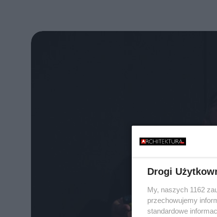
Drogi Użytkow
My, naszych 1162 zau
przechowujemy informa
standardowe informac