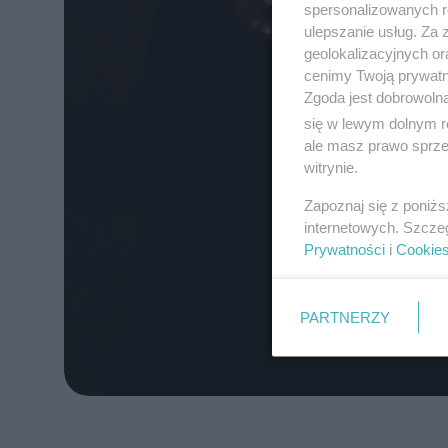
spersonalizowanych re
ulepszanie usług. Za
geolokalizacyjnych or
cenimy Twoją prywatno
Zgoda jest dobrowoln
się w lewym dolnym r
ale masz prawo sprzec
witrynie.
Zapoznaj się z poniż
internetowych. Szcze
Prywatności
i
Cookie
PARTNERZY