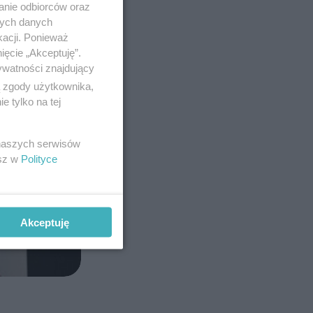
anie odbiorców oraz
nych danych
kacji. Ponieważ
ięcie „Akceptuję”.
ywatności znajdujący
ą zgody użytkownika,
 tylko na tej
 naszych serwisów
esz w
Polityce
Akceptuję