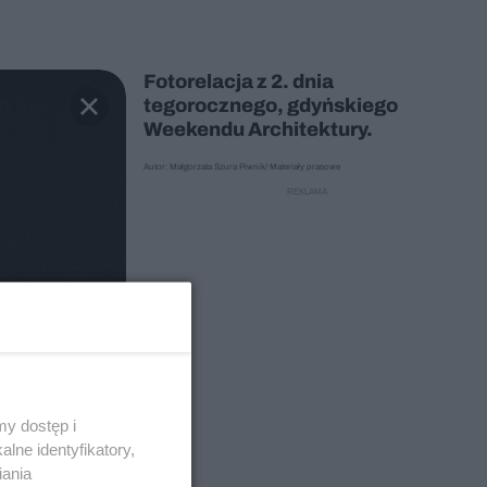
Fotorelacja z 2. dnia
tegorocznego, gdyńskiego
Weekendu Architektury.
Autor: Małgorzata Szura Piwnik/ Materiały prasowe
y dostęp i
lne identyfikatory,
iania