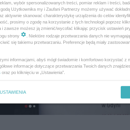
klam, wybór spersonalizowanych treści, pomiar reklam i treści, bad
 zgodą Użytkownika my i Zaufani Partnerzy możemy używać dokład
az aktywnie skanować charakterystykę urządzenia do celów identyfi
ść, prosimy o zgodę na korzystanie z tych technologii poprzez klikn
a i zawsze możesz ją zmienić/wycofać klikając przycisk ustawień pr
ogu strony
. Niektóre rodzaje przetwarzania danych nie wymagaj
iwić się takiemu przetwarzaniu. Preferencje będą miały zastosowanie
szymi informacjami, abyś mógł świadomie i komfortowo korzystać z
gółowe informacje dotyczące przetwarzania Twoich danych znajdzi
s
oraz po kliknięciu w „Ustawienia”.
USTAWIENIA