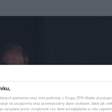
niku,
fanych partnerów oraz inne podmioty z Grupy ZPR Media uzyskujem
cje na urządzeniu oraz przetwarzamy dane osobowe, takie jak unika
je wysyłane przez urządzenie czy dane przeglądania w celu zapewn