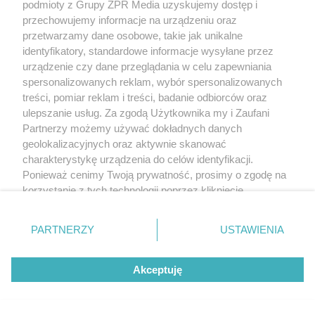
podmioty z Grupy ZPR Media uzyskujemy dostęp i
przechowujemy informacje na urządzeniu oraz
przetwarzamy dane osobowe, takie jak unikalne
identyfikatory, standardowe informacje wysyłane przez
urządzenie czy dane przeglądania w celu zapewniania
spersonalizowanych reklam, wybór spersonalizowanych
treści, pomiar reklam i treści, badanie odbiorców oraz
ulepszanie usług. Za zgodą Użytkownika my i Zaufani
Partnerzy możemy używać dokładnych danych
geolokalizacyjnych oraz aktywnie skanować
charakterystykę urządzenia do celów identyfikacji.
Ponieważ cenimy Twoją prywatność, prosimy o zgodę na
korzystanie z tych technologii poprzez kliknięcie
„Akceptuję”. Zgoda jest dobrowolna i zawsze możesz ją
zmienić/wycofać klikając przycisk ustawień prywatności
PARTNERZY
USTAWIENIA
znajdujący się w lewym dolnym rogu strony
. Niektóre
rodzaje przetwarzania danych nie wymagają zgody
Akceptuję
użytkownika, ale masz prawo sprzeciwić się takiemu
przetwarzaniu. Preferencje będą miały zastosowanie tylko
na tej witrynie.