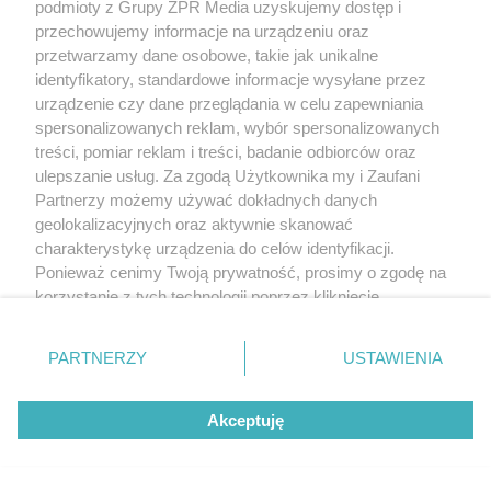
podmioty z Grupy ZPR Media uzyskujemy dostęp i
przechowujemy informacje na urządzeniu oraz
przetwarzamy dane osobowe, takie jak unikalne
identyfikatory, standardowe informacje wysyłane przez
urządzenie czy dane przeglądania w celu zapewniania
spersonalizowanych reklam, wybór spersonalizowanych
treści, pomiar reklam i treści, badanie odbiorców oraz
ulepszanie usług. Za zgodą Użytkownika my i Zaufani
Partnerzy możemy używać dokładnych danych
geolokalizacyjnych oraz aktywnie skanować
charakterystykę urządzenia do celów identyfikacji.
Ponieważ cenimy Twoją prywatność, prosimy o zgodę na
korzystanie z tych technologii poprzez kliknięcie
„Akceptuję”. Zgoda jest dobrowolna i zawsze możesz ją
zmienić/wycofać klikając przycisk ustawień prywatności
PARTNERZY
USTAWIENIA
znajdujący się w lewym dolnym rogu strony
. Niektóre
rodzaje przetwarzania danych nie wymagają zgody
Akceptuję
użytkownika, ale masz prawo sprzeciwić się takiemu
przetwarzaniu. Preferencje będą miały zastosowanie tylko
na tej witrynie.