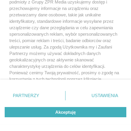
podmioty z Grupy ZPR Media uzyskujemy dostęp i
przechowujemy informacje na urządzeniu oraz
przetwarzamy dane osobowe, takie jak unikalne
identyfikatory, standardowe informacje wysyłane przez
urządzenie czy dane przeglądania w celu zapewniania
spersonalizowanych reklam, wybór spersonalizowanych
treści, pomiar reklam i treści, badanie odbiorców oraz
ulepszanie usług. Za zgodą Użytkownika my i Zaufani
Partnerzy możemy używać dokładnych danych
geolokalizacyjnych oraz aktywnie skanować
charakterystykę urządzenia do celów identyfikacji.
Ponieważ cenimy Twoją prywatność, prosimy o zgodę na
korzystanie z tych technologii poprzez kliknięcie
„Akceptuję”. Zgoda jest dobrowolna i zawsze możesz ją
zmienić/wycofać klikając przycisk ustawień prywatności
PARTNERZY
USTAWIENIA
znajdujący się w lewym dolnym rogu strony
. Niektóre
rodzaje przetwarzania danych nie wymagają zgody
Akceptuję
użytkownika, ale masz prawo sprzeciwić się takiemu
przetwarzaniu. Preferencje będą miały zastosowanie tylko
na tej witrynie.