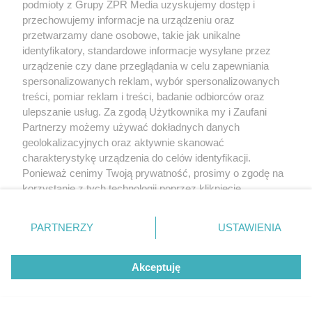
podmioty z Grupy ZPR Media uzyskujemy dostęp i
przechowujemy informacje na urządzeniu oraz
przetwarzamy dane osobowe, takie jak unikalne
identyfikatory, standardowe informacje wysyłane przez
urządzenie czy dane przeglądania w celu zapewniania
spersonalizowanych reklam, wybór spersonalizowanych
treści, pomiar reklam i treści, badanie odbiorców oraz
ulepszanie usług. Za zgodą Użytkownika my i Zaufani
Partnerzy możemy używać dokładnych danych
geolokalizacyjnych oraz aktywnie skanować
charakterystykę urządzenia do celów identyfikacji.
Ponieważ cenimy Twoją prywatność, prosimy o zgodę na
korzystanie z tych technologii poprzez kliknięcie
„Akceptuję”. Zgoda jest dobrowolna i zawsze możesz ją
zmienić/wycofać klikając przycisk ustawień prywatności
PARTNERZY
USTAWIENIA
znajdujący się w lewym dolnym rogu strony
. Niektóre
rodzaje przetwarzania danych nie wymagają zgody
Akceptuję
użytkownika, ale masz prawo sprzeciwić się takiemu
przetwarzaniu. Preferencje będą miały zastosowanie tylko
na tej witrynie.