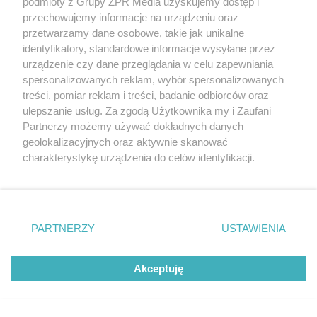
podmioty z Grupy ZPR Media uzyskujemy dostęp i
przechowujemy informacje na urządzeniu oraz
przetwarzamy dane osobowe, takie jak unikalne
identyfikatory, standardowe informacje wysyłane przez
urządzenie czy dane przeglądania w celu zapewniania
Park Naturalny Golędzinów
spersonalizowanych reklam, wybór spersonalizowanych
eM4.Pracownia Architektury.Brataniec zrealizuje
treści, pomiar reklam i treści, badanie odbiorców oraz
ulepszanie usług. Za zgodą Użytkownika my i Zaufani
największy park naturalny w Warszawie.
Partnerzy możemy używać dokładnych danych
geolokalizacyjnych oraz aktywnie skanować
Urząd miasta ogłosił plany jego stworzenia w
charakterystykę urządzenia do celów identyfikacji.
Ponieważ cenimy Twoją prywatność, prosimy o zgodę na
2022 roku, a pod koniec września 2024
korzystanie z tych technologii poprzez kliknięcie
rozstrzygnięto konkurs na koncepcję parku, w
„Akceptuję”. Zgoda jest dobrowolna i zawsze możesz ją
którym zwyciężyła eM4.Pracownia
zmienić/wycofać klikając przycisk ustawień prywatności
PARTNERZY
USTAWIENIA
Architektury.Brataniec. Największym wyzwaniem
znajdujący się w lewym dolnym rogu strony
. Niektóre
rodzaje przetwarzania danych nie wymagają zgody
projektowym w tym przypadku jest unikanie
Akceptuję
użytkownika, ale masz prawo sprzeciwić się takiemu
projektowania. To zaś – zdaniem architektów –
przetwarzaniu. Preferencje będą miały zastosowanie tylko
na tej witrynie.
skutkuje paradoksalnie większym wysiłkiem,