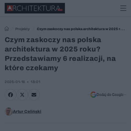
Projekty
Czym zaskoczy nas polska architektura w 2025 roku?
Przedstawiamy 6 realizacji, na które czekamy
Czym zaskoczy nas polska
architektura w 2025 roku?
Przedstawiamy 6 realizacji, na
które czekamy
2025-01-16
13:01
Dodaj do Google
Artur Celiński