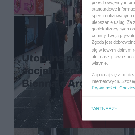
przechowujemy informa
standardowe informac
spersonalizowanych re
ulepszanie usług. Za
geolokalizacyjnych or
cenimy Twoją prywatno
Zgoda jest dobrowoln
się w lewym dolnym r
Utopijna przyszłość b
ale masz prawo sprzec
witrynie.
socjalnego. Pawilon Au
Zapoznaj się z poniż
Biennale Architektury
internetowych. Szcze
Prywatności
i
Cookie
PARTNERZY