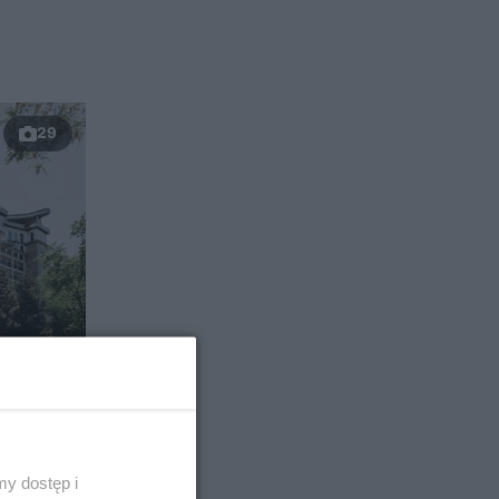
29
 całą
a
a
y dostęp i