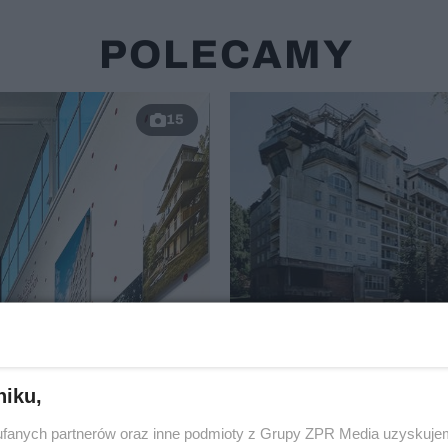
POLECAMY
15
Rozebrali, słynny na
Polskę penthouse n
niku,
dachu bloku. To był
samowola
fanych partnerów oraz inne podmioty z Grupy ZPR Media uzyskujem