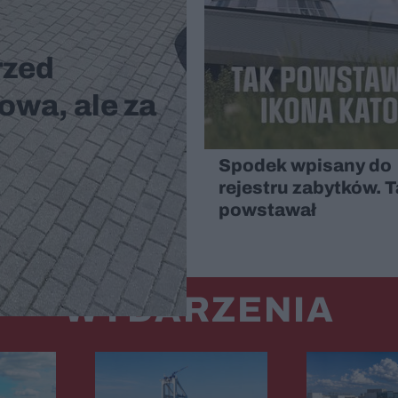
rzed
owa, ale za
Spodek wpisany do
rejestru zabytków. 
powstawał
WYDARZENIA