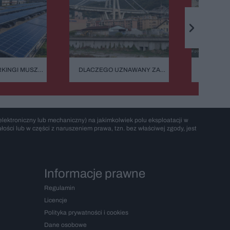
KINGI MUSZĄ
DLACZEGO UZNAWANY ZA
PODPIS
AICZNE WIATY.
NIEZNISZCZALNY MOST
PROJEKT 
ZŁY W ŻYCIE
MORANDIEGO RUNĄŁ
CZYL
PODCZAS BURZY?
ARCHITEKT
W
lektroniczny lub mechaniczny) na jakimkolwiek polu eksploatacji w
ości lub w części z naruszeniem prawa, tzn. bez właściwej zgody, jest
Informacje prawne
Regulamin
Licencje
Polityka prywatności i cookies
Dane osobowe