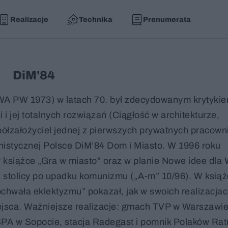
Realizacje
Technika
Prenumerata
DiM'84
WA PW 1973) w latach 70. był zdecydowanym krytyki
 i jej totalnych rozwiązań (Ciągłość w architekturze,
półzałożyciel jednej z pierwszych prywatnych pracown
nistycznej Polsce DiM’84 Dom i Miasto. W 1996 roku
 książce „Gra w miasto” oraz w planie Nowe idee dla
dla stolicy po upadku komunizmu („A-m” 10/96). W ksią
Pochwała eklektyzmu” pokazał, jak w swoich realizacja
iejsca. Ważniejsze realizacje: gmach TVP w Warszawie
SPA w Sopocie, stacja Radegast i pomnik Polaków Rat