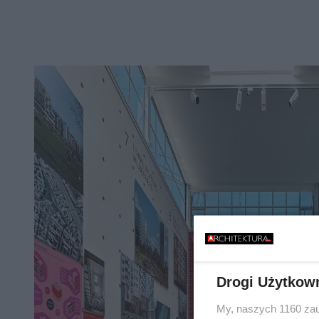
Drogi Użytkow
My, naszych 1160 zau