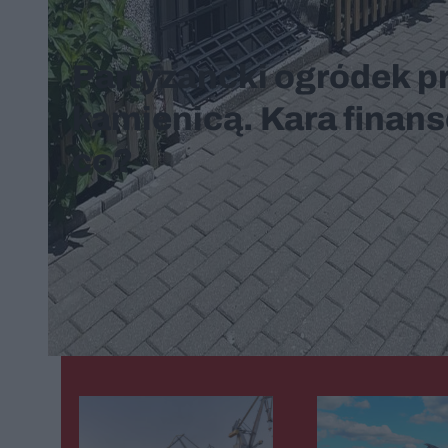
Partyzancki ogródek p
kamienicą. Kara finans
co?