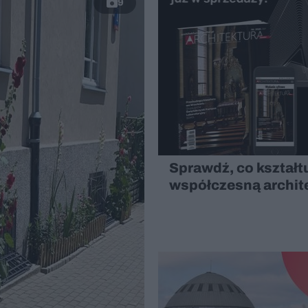
9
Sprawdź, co kształt
współczesną archit