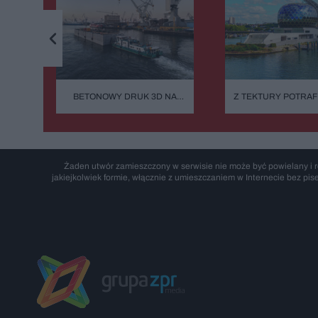
BETONOWY DRUK 3D NA
Z TEKTURY POTRAF
BAŁTYKU. TA BUDOWA NIE
NAWET KATEDRĘ. 
ZASYPIA ANI NA MINUTĘ
EKOLOG Z PRZYP
ARCHITEKT SUP
ŚWIĘTUJE UROD
SHIGERU BAN: "
ROZCZAROWANY
Żaden utwór zamieszczony w serwisie nie może być powielany i r
ZAWODEM"
jakiejkolwiek formie, włącznie z umieszczaniem w Internecie bez pis