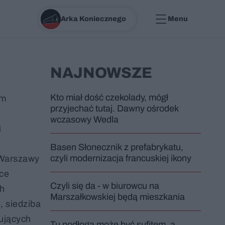
Arka Koniecznego
Menu
NAJNOWSZE
Kto miał dość czekolady, mógł
em
przyjechać tutaj. Dawny ośrodek
wczasowy Wedla
i
Basen Słonecznik z prefabrykatu,
czyli modernizacja francuskiej ikony
 Warszawy
żce
Czyli się da - w biurowcu na
ch
Marszałkowskiej będą mieszkania
, siedziba
ujących
Tu podłoga może być sufitem, a