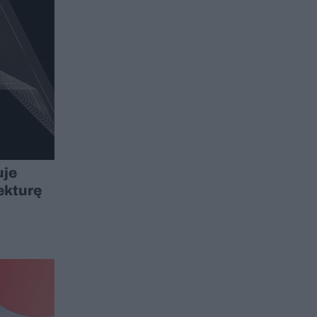
uje
ekturę