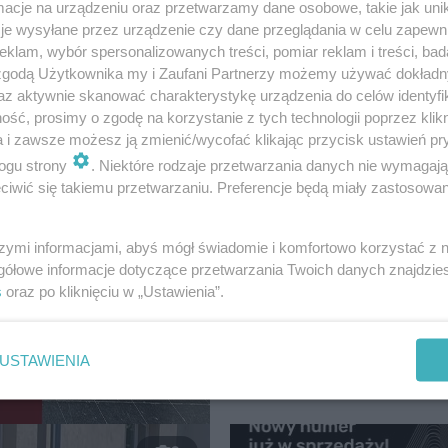
cje na urządzeniu oraz przetwarzamy dane osobowe, takie jak unika
je wysyłane przez urządzenie czy dane przeglądania w celu zapewn
MATERIA
klam, wybór spersonalizowanych treści, pomiar reklam i treści, bad
 zgodą Użytkownika my i Zaufani Partnerzy możemy używać dokład
az aktywnie skanować charakterystykę urządzenia do celów identyfi
ść, prosimy o zgodę na korzystanie z tych technologii poprzez klikn
a i zawsze możesz ją zmienić/wycofać klikając przycisk ustawień pr
ogu strony
. Niektóre rodzaje przetwarzania danych nie wymagaj
udownictwa
iwić się takiemu przetwarzaniu. Preferencje będą miały zastosowanie
striacki na
szymi informacjami, abyś mógł świadomie i komfortowo korzystać z
 w Wenecji
gółowe informacje dotyczące przetwarzania Twoich danych znajdzi
s
oraz po kliknięciu w „Ustawienia”.
Renowacja z VELUX
Commercial
USTAWIENIA