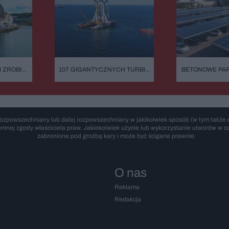
I ZROBIĆ
107 GIGANTYCZNYCH TURBIN
BETONOWE PAR
SKROMNY
I ATOM TUŻ OBOK. OGROMNA
MIEĆ FOTOWOLT
ADKU I
INWESTYCJA NA MORZU
PRZEPISY WES
ERSTAR
ZINY.
BYŁEM
 MOIM
ozpowszechniany lub dalej rozpowszechniany w jakikolwiek sposób (w tym także e
emnej zgody właściciela praw. Jakiekolwiek użycie lub wykorzystanie utworów w cał
zabronione pod groźbą kary i może być ścigane prawnie.
O nas
Reklama
Redakcja