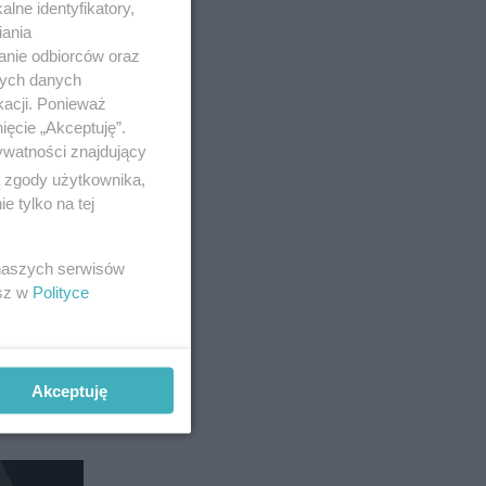
lne identyfikatory,
iania
Ł SPONSOROWANY
anie odbiorców oraz
nych danych
kacji. Ponieważ
ięcie „Akceptuję”.
ywatności znajdujący
ą zgody użytkownika,
 tylko na tej
 naszych serwisów
esz w
Polityce
Akceptuję