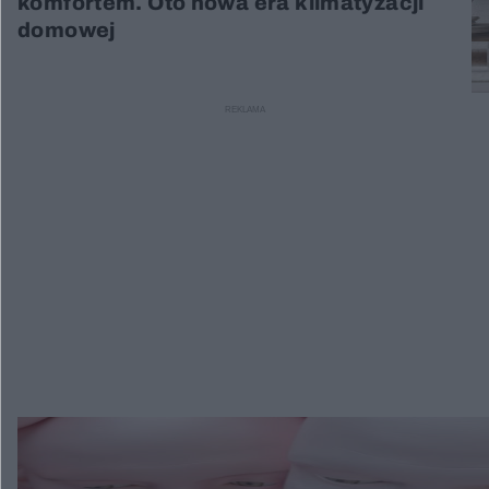
komfortem. Oto nowa era klimatyzacji
domowej