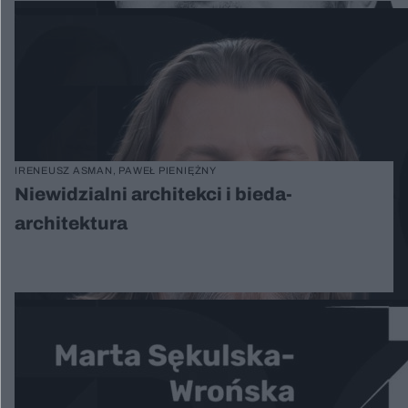
IRENEUSZ ASMAN, PAWEŁ PIENIĘŻNY
Niewidzialni architekci i bieda-
architektura