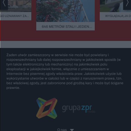
GO UZNAWANY ZA
WYGLĄDAJĄ JA 
ISZCZALNY MOST
ZIELEŃ, KAMIEŃ.
GO RUNĄŁ PODCZAS
FASADOWE, NOWO
646 METRÓW STALI I JEDEN
BURZY?
BUDMAT. "MARZYM
BŁĄD - "POWALIŁA GO LUDZKA
ŻEBY JEDNAK ODR
SĄSIADÓW
GŁUPOTA"
Żaden utwór zamieszczony w serwisie nie może być powielany i
rozpowszechniany lub dalej rozpowszechniany w jakikolwiek sposób (w
tym także elektroniczny lub mechaniczny) na jakimkolwiek polu
eksploatacji w jakiejkolwiek formie, włącznie z umieszczaniem w
Internecie bez pisemnej zgody właściciela praw. Jakiekolwiek użycie lub
wykorzystanie utworów w całości lub w części z naruszeniem prawa, tzn.
bez właściwej zgody, jest zabronione pod groźbą kary i może być ścigane
prawnie.
O nas