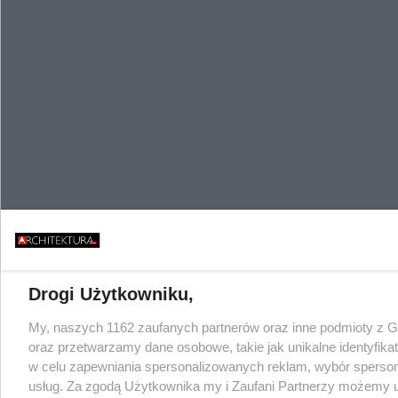
Drogi Użytkowniku,
My, naszych 1162 zaufanych partnerów oraz inne podmioty z 
oraz przetwarzamy dane osobowe, takie jak unikalne identyfika
w celu zapewniania spersonalizowanych reklam, wybór spersonal
usług. Za zgodą Użytkownika my i Zaufani Partnerzy możemy 