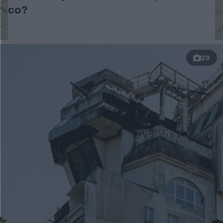
co?
29