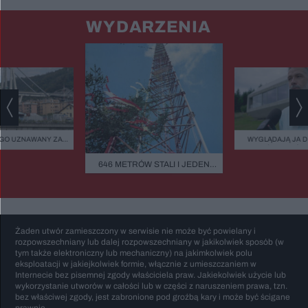
WYDARZENIA
GO UZNAWANY ZA
WYGLĄDAJĄ JA 
ISZCZALNY MOST
ZIELEŃ, KAMIEŃ.
GO RUNĄŁ PODCZAS
FASADOWE, NOWO
646 METRÓW STALI I JEDEN
BURZY?
BUDMAT. "MARZYM
BŁĄD - "POWALIŁA GO LUDZKA
ŻEBY JEDNAK ODR
SĄSIADÓW
GŁUPOTA"
Żaden utwór zamieszczony w serwisie nie może być powielany i
rozpowszechniany lub dalej rozpowszechniany w jakikolwiek sposób (w
tym także elektroniczny lub mechaniczny) na jakimkolwiek polu
eksploatacji w jakiejkolwiek formie, włącznie z umieszczaniem w
Internecie bez pisemnej zgody właściciela praw. Jakiekolwiek użycie lub
wykorzystanie utworów w całości lub w części z naruszeniem prawa, tzn.
bez właściwej zgody, jest zabronione pod groźbą kary i może być ścigane