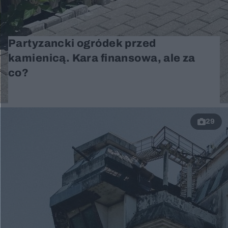
Partyzancki ogródek przed
kamienicą. Kara finansowa, ale za
co?
29