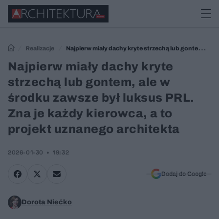
Realizacje
Najpierw miały dachy kryte strzechą lub gontem, ale
w środku zawsze był luksus PRL. Zna je każdy kierowca, a to projekt
Najpierw miały dachy kryte
uznanego architekta
strzechą lub gontem, ale w
środku zawsze był luksus PRL.
Zna je każdy kierowca, a to
projekt uznanego architekta
2026-01-30
19:32
Dodaj do Google
Dorota Niećko