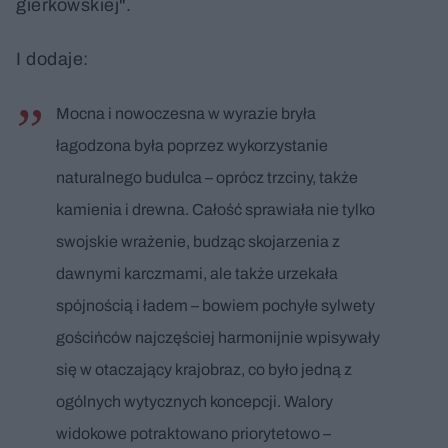
gierkowskiej".
I dodaje:
Mocna i nowoczesna w wyrazie bryła
łagodzona była poprzez wykorzystanie
naturalnego budulca – oprócz trzciny, także
kamienia i drewna. Całość sprawiała nie tylko
swojskie wrażenie, budząc skojarzenia z
dawnymi karczmami, ale także urzekała
spójnością i ładem – bowiem pochyłe sylwety
gościńców najczęściej harmonijnie wpisywały
się w otaczający krajobraz, co było jedną z
ogólnych wytycznych koncepcji. Walory
widokowe potraktowano priorytetowo –