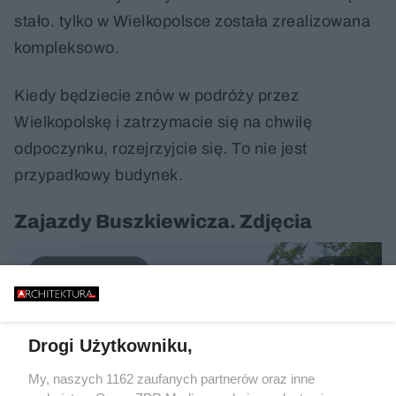
stało. tylko w Wielkopolsce została zrealizowana
kompleksowo.
Kiedy będziecie znów w podróży przez
Wielkopolskę i zatrzymacie się na chwilę
odpoczynku, rozejrzyjcie się. To nie jest
przypadkowy budynek.
Zajazdy Buszkiewicza. Zdjęcia
18
Drogi Użytkowniku,
My, naszych 1162 zaufanych partnerów oraz inne