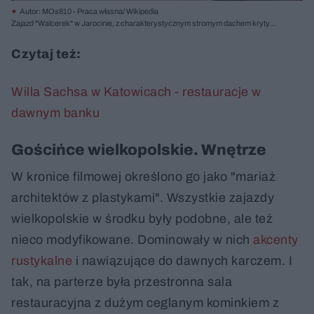
Autor: MOs810 - Praca własna/ Wikipedia
Zajazd "Walcerek" w Jarocinie, z charakterystycznym stromym dachem krytym
gontem i kamiennym cokołem, otoczony zielenią. Na pierwszym planie widoczne
zaparkowane samochody. Przykład architektury gościńców wielkopolskich z lat
Czytaj też:
70., o których można przeczytać na Architektura Murator Plus.
Willa Sachsa w Katowicach - restauracje w
dawnym banku
Gościńce wielkopolskie. Wnętrze
W kronice filmowej określono go jako "mariaż
architektów z plastykami". Wszystkie zajazdy
wielkopolskie w środku były podobne, ale też
nieco modyfikowane. Dominowały w nich
akcenty
rustykalne
i nawiązujące do dawnych karczem. I
tak, na parterze była przestronna sala
restauracyjna z dużym ceglanym kominkiem z