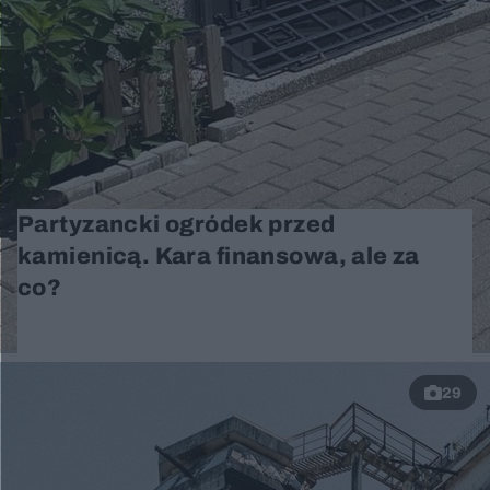
Partyzancki ogródek przed
kamienicą. Kara finansowa, ale za
co?
29