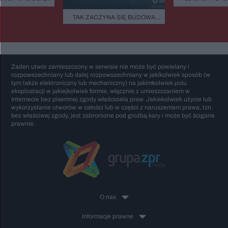
EJESTRU ZABYTKÓW.
BAŁTYKU. TA BUD
CY 42 DOMÓW BOJĄ
ZASYPIA ANI NA
TAK ZACZYNA SIĘ BUDOWA
IĘ PARALIŻU
STULECIA. NA POMORZU
ESTYCYJNEGO
POWSTANIE SERCE POLSKIEGO
ATOMU
Żaden utwór zamieszczony w serwisie nie może być powielany i
rozpowszechniany lub dalej rozpowszechniany w jakikolwiek sposób (w
tym także elektroniczny lub mechaniczny) na jakimkolwiek polu
eksploatacji w jakiejkolwiek formie, włącznie z umieszczaniem w
Internecie bez pisemnej zgody właściciela praw. Jakiekolwiek użycie lub
wykorzystanie utworów w całości lub w części z naruszeniem prawa, tzn.
bez właściwej zgody, jest zabronione pod groźbą kary i może być ścigane
prawnie.
O nas
Informacje prawne