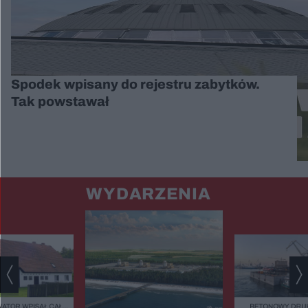
Spodek wpisany do rejestru zabytków.
Tak powstawał
WYDARZENIA
ATOR WPISAŁ CAŁĄ
BETONOWY DRUK