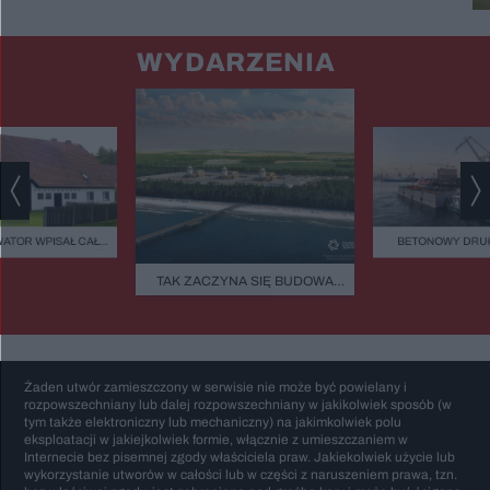
WYDARZENIA
ATOR WPISAŁ CAŁĄ
BETONOWY DRUK
EJESTRU ZABYTKÓW.
BAŁTYKU. TA BUD
CY 42 DOMÓW BOJĄ
ZASYPIA ANI NA
TAK ZACZYNA SIĘ BUDOWA
IĘ PARALIŻU
STULECIA. NA POMORZU
ESTYCYJNEGO
POWSTANIE SERCE POLSKIEGO
ATOMU
Żaden utwór zamieszczony w serwisie nie może być powielany i
rozpowszechniany lub dalej rozpowszechniany w jakikolwiek sposób (w
tym także elektroniczny lub mechaniczny) na jakimkolwiek polu
eksploatacji w jakiejkolwiek formie, włącznie z umieszczaniem w
Internecie bez pisemnej zgody właściciela praw. Jakiekolwiek użycie lub
wykorzystanie utworów w całości lub w części z naruszeniem prawa, tzn.