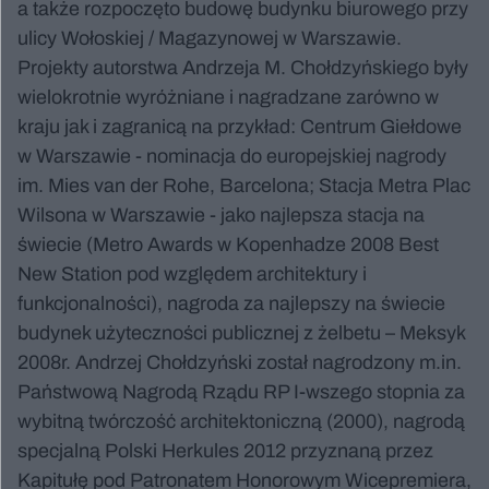
a także rozpoczęto budowę budynku biurowego przy
ulicy Wołoskiej / Magazynowej w Warszawie.
Projekty autorstwa Andrzeja M. Chołdzyńskiego były
wielokrotnie wyróżniane i nagradzane zarówno w
kraju jak i zagranicą na przykład: Centrum Giełdowe
w Warszawie - nominacja do europejskiej nagrody
im. Mies van der Rohe, Barcelona; Stacja Metra Plac
Wilsona w Warszawie - jako najlepsza stacja na
świecie (Metro Awards w Kopenhadze 2008 Best
New Station pod względem architektury i
funkcjonalności), nagroda za najlepszy na świecie
budynek użyteczności publicznej z żelbetu – Meksyk
2008r. Andrzej Chołdzyński został nagrodzony m.in.
Państwową Nagrodą Rządu RP I-wszego stopnia za
wybitną twórczość architektoniczną (2000), nagrodą
specjalną Polski Herkules 2012 przyznaną przez
Kapitułę pod Patronatem Honorowym Wicepremiera,