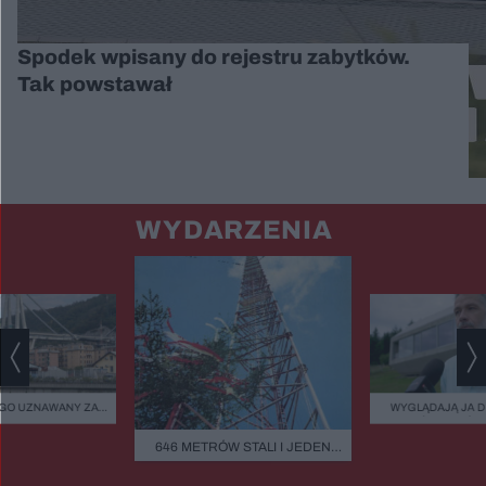
Spodek wpisany do rejestru zabytków.
Tak powstawał
WYDARZENIA
GO UZNAWANY ZA
WYGLĄDAJĄ JA 
ISZCZALNY MOST
ZIELEŃ, KAMIEŃ.
GO RUNĄŁ PODCZAS
FASADOWE, NOWO
646 METRÓW STALI I JEDEN
BURZY?
BUDMAT. "MARZYM
BŁĄD - "POWALIŁA GO LUDZKA
ŻEBY JEDNAK ODR
SĄSIADÓW
GŁUPOTA"