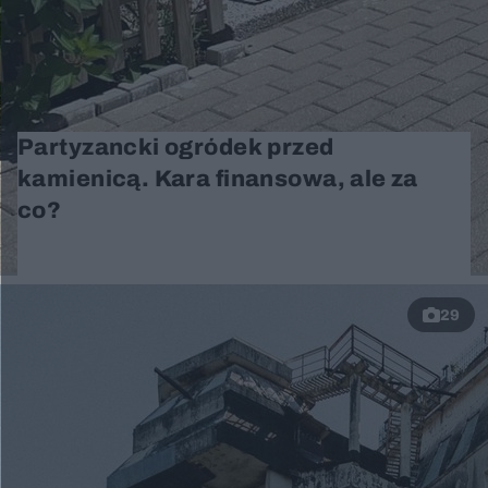
Partyzancki ogródek przed
kamienicą. Kara finansowa, ale za
co?
29