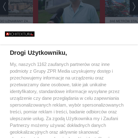
GO UZNAWANY ZA
646 METRÓW STALI
ISZCZALNY MOST
BŁĄD - "POWALIŁA 
GO RUNĄŁ PODCZAS
GŁUPOTA
WYGLĄDAJĄ JA DREWNO,
BURZY?
ZIELEŃ, KAMIEŃ. SYSTEMY
FASADOWE, NOWOŚĆ FIRMY
BUDMAT. "MARZYMY O TYM,
Drogi Użytkowniku,
ŻEBY JEDNAK ODRÓŻNIĆ OD
SĄSIADÓW"
Żaden utwór zamieszczony w serwisie nie może być powielany i
My, naszych 1162 zaufanych partnerów oraz inne
rozpowszechniany lub dalej rozpowszechniany w jakikolwiek sposób (w
podmioty z Grupy ZPR Media uzyskujemy dostęp i
tym także elektroniczny lub mechaniczny) na jakimkolwiek polu
eksploatacji w jakiejkolwiek formie, włącznie z umieszczaniem w
przechowujemy informacje na urządzeniu oraz
Internecie bez pisemnej zgody właściciela praw. Jakiekolwiek użycie lub
przetwarzamy dane osobowe, takie jak unikalne
wykorzystanie utworów w całości lub w części z naruszeniem prawa, tzn.
identyfikatory, standardowe informacje wysyłane przez
bez właściwej zgody, jest zabronione pod groźbą kary i może być ścigane
prawnie.
urządzenie czy dane przeglądania w celu zapewniania
spersonalizowanych reklam, wybór spersonalizowanych
treści, pomiar reklam i treści, badanie odbiorców oraz
ulepszanie usług. Za zgodą Użytkownika my i Zaufani
Partnerzy możemy używać dokładnych danych
geolokalizacyjnych oraz aktywnie skanować