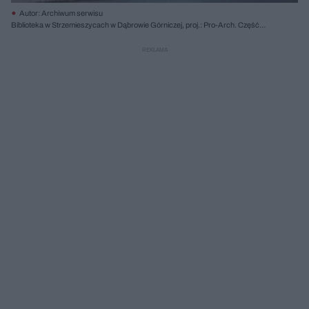
Autor: Archiwum serwisu
Biblioteka w Strzemieszycach w Dąbrowie Górniczej, proj.: Pro-Arch. Część
zachodniej elewacji nowego skrzydła zaprojektowano jako zieloną ścianę
systemową. Il. dzięki uprzejmości pracowni