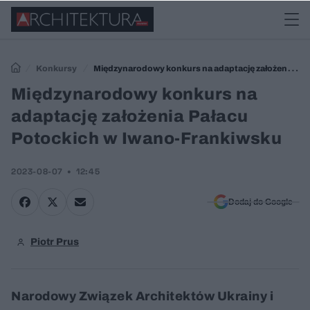
Konkursy
Międzynarodowy konkurs na adaptację założenia
Pałacu Potockich w Iwano-Frankiwsku
Międzynarodowy konkurs na
adaptację założenia Pałacu
Potockich w Iwano-Frankiwsku
2023-08-07
12:45
Dodaj do Google
Piotr Prus
Narodowy Związek Architektów Ukrainy i