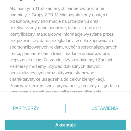
Żaden utwór zamieszczony w serwisie nie może być powielany i
My, naszych 1162 zaufanych partnerów oraz inne
rozpowszechniany lub dalej rozpowszechniany w jakikolwiek sposób (w
podmioty z Grupy ZPR Media uzyskujemy dostęp i
tym także elektroniczny lub mechaniczny) na jakimkolwiek polu
eksploatacji w jakiejkolwiek formie, włącznie z umieszczaniem w
przechowujemy informacje na urządzeniu oraz
Internecie bez pisemnej zgody właściciela praw. Jakiekolwiek użycie lub
przetwarzamy dane osobowe, takie jak unikalne
wykorzystanie utworów w całości lub w części z naruszeniem prawa, tzn.
identyfikatory, standardowe informacje wysyłane przez
bez właściwej zgody, jest zabronione pod groźbą kary i może być ścigane
prawnie.
urządzenie czy dane przeglądania w celu zapewniania
spersonalizowanych reklam, wybór spersonalizowanych
treści, pomiar reklam i treści, badanie odbiorców oraz
ulepszanie usług. Za zgodą Użytkownika my i Zaufani
Partnerzy możemy używać dokładnych danych
geolokalizacyjnych oraz aktywnie skanować
charakterystykę urządzenia do celów identyfikacji.
O nas
Ponieważ cenimy Twoją prywatność, prosimy o zgodę na
korzystanie z tych technologii poprzez kliknięcie
Informacje prawne
„Akceptuję”. Zgoda jest dobrowolna i zawsze możesz ją
Nasze serwisy
zmienić/wycofać klikając przycisk ustawień prywatności
PARTNERZY
USTAWIENIA
znajdujący się w lewym dolnym rogu strony
. Niektóre
© 2026 Grupa ZPR Media
rodzaje przetwarzania danych nie wymagają zgody
Akceptuję
użytkownika, ale masz prawo sprzeciwić się takiemu