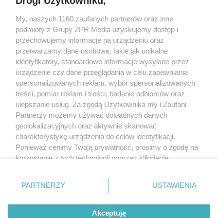
Drogi Użytkowniku,
Żaden utwór zamieszczony w serwisie nie może być powielany i
My, naszych 1160 zaufanych partnerów oraz inne
rozpowszechniany lub dalej rozpowszechniany w jakikolwiek sposób (w
podmioty z Grupy ZPR Media uzyskujemy dostęp i
tym także elektroniczny lub mechaniczny) na jakimkolwiek polu
eksploatacji w jakiejkolwiek formie, włącznie z umieszczaniem w
przechowujemy informacje na urządzeniu oraz
Internecie bez pisemnej zgody właściciela praw. Jakiekolwiek użycie lub
przetwarzamy dane osobowe, takie jak unikalne
wykorzystanie utworów w całości lub w części z naruszeniem prawa, tzn.
identyfikatory, standardowe informacje wysyłane przez
bez właściwej zgody, jest zabronione pod groźbą kary i może być ścigane
prawnie.
urządzenie czy dane przeglądania w celu zapewniania
spersonalizowanych reklam, wybór spersonalizowanych
treści, pomiar reklam i treści, badanie odbiorców oraz
ulepszanie usług. Za zgodą Użytkownika my i Zaufani
Partnerzy możemy używać dokładnych danych
geolokalizacyjnych oraz aktywnie skanować
charakterystykę urządzenia do celów identyfikacji.
O nas
Ponieważ cenimy Twoją prywatność, prosimy o zgodę na
korzystanie z tych technologii poprzez kliknięcie
Informacje prawne
„Akceptuję”. Zgoda jest dobrowolna i zawsze możesz ją
Nasze serwisy
zmienić/wycofać klikając przycisk ustawień prywatności
PARTNERZY
USTAWIENIA
znajdujący się w lewym dolnym rogu strony
. Niektóre
© 2026 Grupa ZPR Media
rodzaje przetwarzania danych nie wymagają zgody
Akceptuję
użytkownika, ale masz prawo sprzeciwić się takiemu