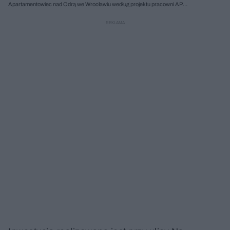
Apartamentowiec nad Odrą we Wrocławiu według projektu pracowni AP
Szczepaniak. Fot. AP Szczepaniak