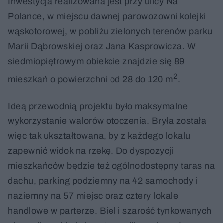
Inwestycja realizowana jest przy ulicy Na
Polance, w miejscu dawnej parowozowni kolejki
wąskotorowej, w pobliżu zielonych terenów parku
Marii Dąbrowskiej oraz Jana Kasprowicza. W
siedmiopiętrowym obiekcie znajdzie się 89
2
mieszkań o powierzchni od 28 do 120 m
.
Ideą przewodnią projektu było maksymalne
wykorzystanie walorów otoczenia. Bryła została
więc tak ukształtowana, by z każdego lokalu
zapewnić widok na rzekę. Do dyspozycji
mieszkańców będzie też ogólnodostępny taras na
dachu, parking podziemny na 42 samochody i
naziemny na 57 miejsc oraz cztery lokale
handlowe w parterze. Biel i szarość tynkowanych