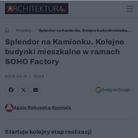
Projekty
Splendor na Kamionku. Kolejne budynki mieszkalne w
ramach SOHO Factory
Splendor na Kamionku. Kolejne
budynki mieszkalne w ramach
SOHO Factory
2023-04-17
15:49
Dodaj do Google
Agata Biskupska-Kosmala
Startuje kolejny etap realizacji