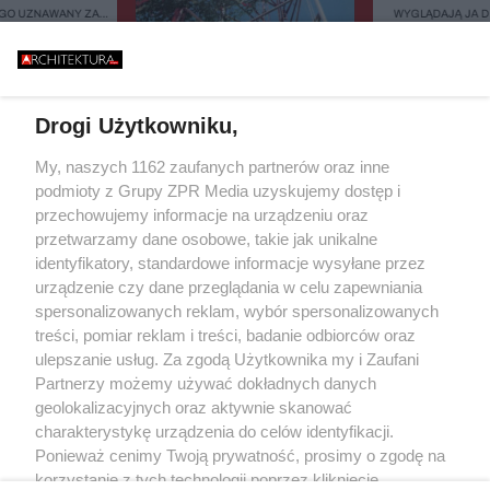
GO UZNAWANY ZA
WYGLĄDAJĄ JA 
ISZCZALNY MOST
ZIELEŃ, KAMIEŃ.
GO RUNĄŁ PODCZAS
FASADOWE, NOWO
646 METRÓW STALI I JEDEN
BURZY?
BUDMAT. "MARZYM
BŁĄD - "POWALIŁA GO LUDZKA
ŻEBY JEDNAK ODR
SĄSIADÓW
GŁUPOTA"
Drogi Użytkowniku,
Żaden utwór zamieszczony w serwisie nie może być powielany i
My, naszych 1162 zaufanych partnerów oraz inne
rozpowszechniany lub dalej rozpowszechniany w jakikolwiek sposób (w
podmioty z Grupy ZPR Media uzyskujemy dostęp i
tym także elektroniczny lub mechaniczny) na jakimkolwiek polu
eksploatacji w jakiejkolwiek formie, włącznie z umieszczaniem w
przechowujemy informacje na urządzeniu oraz
Internecie bez pisemnej zgody właściciela praw. Jakiekolwiek użycie lub
przetwarzamy dane osobowe, takie jak unikalne
wykorzystanie utworów w całości lub w części z naruszeniem prawa, tzn.
identyfikatory, standardowe informacje wysyłane przez
bez właściwej zgody, jest zabronione pod groźbą kary i może być ścigane
prawnie.
urządzenie czy dane przeglądania w celu zapewniania
spersonalizowanych reklam, wybór spersonalizowanych
treści, pomiar reklam i treści, badanie odbiorców oraz
ulepszanie usług. Za zgodą Użytkownika my i Zaufani
Partnerzy możemy używać dokładnych danych
geolokalizacyjnych oraz aktywnie skanować
charakterystykę urządzenia do celów identyfikacji.
O nas
Ponieważ cenimy Twoją prywatność, prosimy o zgodę na
korzystanie z tych technologii poprzez kliknięcie
Informacje prawne