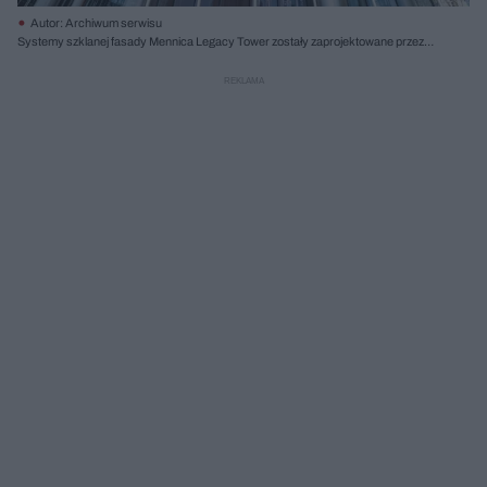
Autor: Archiwum serwisu
Systemy szklanej fasady Mennica Legacy Tower zostały zaprojektowane przez
firmę Aluprof. Zastosowano m.in. system ściany elementowej słupowo-ryglowej
MB-SE80 MLT, której konstrukcję stanowią moduły, w całości wyprodukowane w
zakładzie produkcyjnym. Wysokość modułów odpowiada wysokości
kondygnacji, do której są montowane, a ich szerokość ustalana jest zgodnie z
projektem architektonicznym