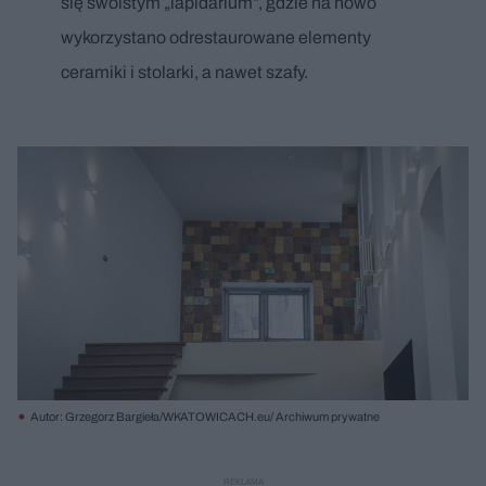
się swoistym „lapidarium”, gdzie na nowo
wykorzystano odrestaurowane elementy
ceramiki i stolarki, a nawet szafy.
Autor: Grzegorz Bargieła/WKATOWICACH.eu/ Archiwum prywatne