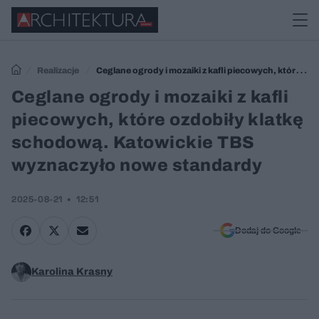
Realizacje
Ceglane ogrody i mozaiki z kafli piecowych, które
ozdobiły klatkę schodową. Katowickie TBS wyznaczyło nowe
Ceglane ogrody i mozaiki z kafli
standardy
piecowych, które ozdobiły klatkę
schodową. Katowickie TBS
wyznaczyło nowe standardy
2025-08-21
12:51
Dodaj do Google
Karolina Krasny