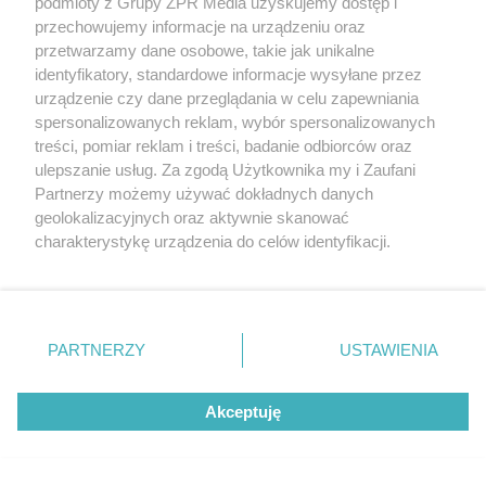
podmioty z Grupy ZPR Media uzyskujemy dostęp i
przechowujemy informacje na urządzeniu oraz
Kompleks hotelowy Prora na Rugii - architektura
przetwarzamy dane osobowe, takie jak unikalne
jako instrument kontroli mas
identyfikatory, standardowe informacje wysyłane przez
urządzenie czy dane przeglądania w celu zapewniania
36 milionów za 3 kilometry asfaltu. Dlaczego
spersonalizowanych reklam, wybór spersonalizowanych
remont tej autostrady jest tak drogi?
treści, pomiar reklam i treści, badanie odbiorców oraz
ulepszanie usług. Za zgodą Użytkownika my i Zaufani
Partnerzy możemy używać dokładnych danych
Tu podłoga może być sufitem, a budynki drukuje
geolokalizacyjnych oraz aktywnie skanować
się z lodu. Architektura kosmiczna
charakterystykę urządzenia do celów identyfikacji.
Ponieważ cenimy Twoją prywatność, prosimy o zgodę na
korzystanie z tych technologii poprzez kliknięcie
Zielona przebudowa rynku w Czaplinku. To
„Akceptuję”. Zgoda jest dobrowolna i zawsze możesz ją
mieszkańcy wymusili zmiany w projekcie
zmienić/wycofać klikając przycisk ustawień prywatności
PARTNERZY
USTAWIENIA
znajdujący się w lewym dolnym rogu strony
. Niektóre
Taki będzie nowy Teatr Muzyczny w Poznaniu.
rodzaje przetwarzania danych nie wymagają zgody
Projekt różni się od zapowiedzi
Akceptuję
użytkownika, ale masz prawo sprzeciwić się takiemu
przetwarzaniu. Preferencje będą miały zastosowanie tylko
na tej witrynie.