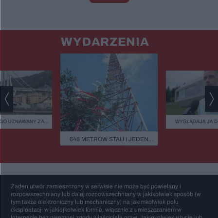
WYDARZENIA
GO UZNAWANY ZA
WYGLĄDAJĄ JA 
ISZCZALNY MOST
ZIELEŃ, KAMIEŃ.
GO RUNĄŁ PODCZAS
FASADOWE, NOWO
646 METRÓW STALI I JEDEN
BURZY?
BUDMAT. "MARZYM
BŁĄD - "POWALIŁA GO LUDZKA
ŻEBY JEDNAK ODR
SĄSIADÓW
GŁUPOTA"
Żaden utwór zamieszczony w serwisie nie może być powielany i
rozpowszechniany lub dalej rozpowszechniany w jakikolwiek sposób (w
tym także elektroniczny lub mechaniczny) na jakimkolwiek polu
eksploatacji w jakiejkolwiek formie, włącznie z umieszczaniem w
Internecie bez pisemnej zgody właściciela praw. Jakiekolwiek użycie lub