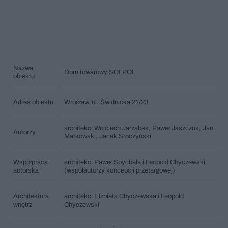
Nazwa
Dom towarowy SOLPOL
obiektu
Adres obiektu
Wrocław, ul. Świdnicka 21/23
architekci Wojciech Jarząbek, Paweł Jaszczuk, Jan
Autorzy
Matkowski, Jacek Sroczyński
Współpraca
architekci Paweł Spychała i Leopold Chyczewski
autorska
(współautorzy koncepcji przetargowej)
Architektura
architekci Elżbieta Chyczewska i Leopold
wnętrz
Chyczewski