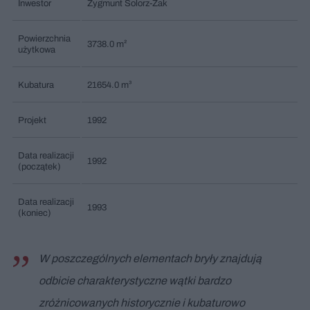
Inwestor
Zygmunt Solorz-Żak
Powierzchnia
3738.0 m²
użytkowa
Kubatura
21654.0 m³
Projekt
1992
Data realizacji
1992
(początek)
Data realizacji
1993
(koniec)
W poszczególnych elementach bryły znajdują
odbicie charakterystyczne wątki bardzo
zróżnicowanych historycznie i kubaturowo