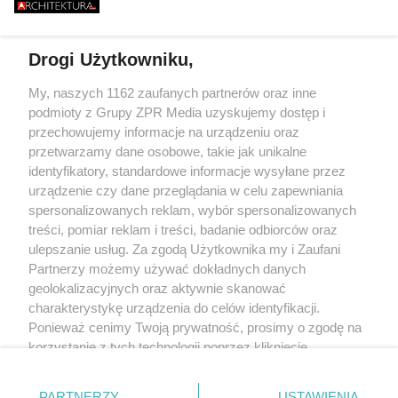
646 METRÓW STALI I JEDEN
BURZY?
BUDMAT. "MARZYM
BŁĄD - "POWALIŁA GO LUDZKA
ŻEBY JEDNAK ODR
SĄSIADÓW
GŁUPOTA"
Drogi Użytkowniku,
Żaden utwór zamieszczony w serwisie nie może być powielany i
My, naszych 1162 zaufanych partnerów oraz inne
rozpowszechniany lub dalej rozpowszechniany w jakikolwiek sposób (w
podmioty z Grupy ZPR Media uzyskujemy dostęp i
tym także elektroniczny lub mechaniczny) na jakimkolwiek polu
eksploatacji w jakiejkolwiek formie, włącznie z umieszczaniem w
przechowujemy informacje na urządzeniu oraz
Internecie bez pisemnej zgody właściciela praw. Jakiekolwiek użycie lub
przetwarzamy dane osobowe, takie jak unikalne
wykorzystanie utworów w całości lub w części z naruszeniem prawa, tzn.
identyfikatory, standardowe informacje wysyłane przez
bez właściwej zgody, jest zabronione pod groźbą kary i może być ścigane
prawnie.
urządzenie czy dane przeglądania w celu zapewniania
spersonalizowanych reklam, wybór spersonalizowanych
treści, pomiar reklam i treści, badanie odbiorców oraz
ulepszanie usług. Za zgodą Użytkownika my i Zaufani
Partnerzy możemy używać dokładnych danych
geolokalizacyjnych oraz aktywnie skanować
charakterystykę urządzenia do celów identyfikacji.
O nas
Ponieważ cenimy Twoją prywatność, prosimy o zgodę na
korzystanie z tych technologii poprzez kliknięcie
Informacje prawne
„Akceptuję”. Zgoda jest dobrowolna i zawsze możesz ją
Nasze serwisy
zmienić/wycofać klikając przycisk ustawień prywatności
PARTNERZY
USTAWIENIA