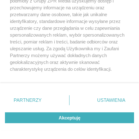
podmioty z Grupy ZPR Media uzyskujemy dostęp i
nie sprawdzono.
Miejscy urzędnicy z góry
przechowujemy informacje na urządzeniu oraz
narzucili ekspertom wytyczającym M3, że
przetwarzamy dane osobowe, takie jak unikalne
identyfikatory, standardowe informacje wysyłane przez
pierwszy odcinek musi łączyć Stadion
urządzenie czy dane przeglądania w celu zapewniania
Narodowy z Gocławiem.
Nie pozwolono
spersonalizowanych reklam, wybór spersonalizowanych
przeanalizować żadnych innych, potencjalnie
treści, pomiar reklam i treści, badanie odbiorców oraz
ulepszanie usług. Za zgodą Użytkownika my i Zaufani
lepszych tras. Dlaczego? Trudno powiedzieć, co
Partnerzy możemy używać dokładnych danych
tylko podsyca medialne spekulacje.
geolokalizacyjnych oraz aktywnie skanować
charakterystykę urządzenia do celów identyfikacji.
Ponieważ cenimy Twoją prywatność, prosimy o zgodę na
Sprawdź:
Budowa 2. linii metra M2 na Bemowie.
korzystanie z tych technologii poprzez kliknięcie
Kiedy otwarcie stacji Lazurowa, Chrzanów, Karolin i
„Akceptuję”. Zgoda jest dobrowolna i zawsze możesz ją
STP Karolin? Zobacz zdjęcia
zmienić/wycofać klikając przycisk ustawień prywatności
PARTNERZY
USTAWIENIA
znajdujący się w lewym dolnym rogu strony
. Niektóre
– Wydaje nam się, że chodzi o wykorzystanie
rodzaje przetwarzania danych nie wymagają zgody
Akceptuję
użytkownika, ale masz prawo sprzeciwić się takiemu
peronu widmo na stacji Stadion Narodowy –
przetwarzaniu. Preferencje będą miały zastosowanie tylko
mówi Adam Orzechowski ze stowarzyszenia
na tej witrynie.