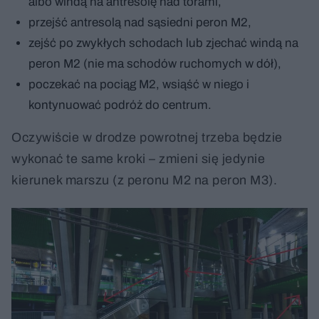
albo windą na antresolę nad torami,
przejść antresolą nad sąsiedni peron M2,
zejść po zwykłych schodach lub zjechać windą na
peron M2 (nie ma schodów ruchomych w dół),
poczekać na pociąg M2, wsiąść w niego i
kontynuować podróż do centrum.
Oczywiście w drodze powrotnej trzeba będzie
wykonać te same kroki – zmieni się jedynie
kierunek marszu (z peronu M2 na peron M3).