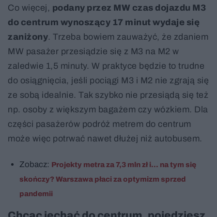
Co więcej,
podany przez MW czas dojazdu M3
do centrum wynoszący 17 minut wydaje się
zaniżony
. Trzeba bowiem zauważyć, że zdaniem
MW pasażer przesiądzie się z M3 na M2 w
zaledwie 1,5 minuty. W praktyce będzie to trudne
do osiągnięcia, jeśli pociągi M3 i M2 nie zgrają się
ze sobą idealnie. Tak szybko nie przesiądą się też
np. osoby z większym bagażem czy wózkiem. Dla
części pasażerów podróż metrem do centrum
może więc potrwać nawet dłużej niż autobusem.
Zobacz:
Projekty metra za 7,3 mln zł i... na tym się
skończy? Warszawa płaci za optymizm sprzed
pandemii
Chcąc jechać do centrum, pojedziesz