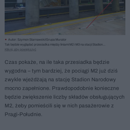
Autor: Szymon Starnawski/Grupa Murator
Tak będzie wyglądać przesiadka między liniami M2 i M3 na stacji Stadion
Narodowy.
Kliknij, aby powiększyć
Czas pokaże, na ile taka przesiadka będzie
wygodna – tym bardziej, że pociągi M2 już dziś
zwykle wjeżdżają na stację Stadion Narodowy
mocno zapełnione. Prawdopodobnie konieczne
będzie zwiększenie liczby składów obsługujących
M2, żeby pomieścili się w nich pasażerowie z
Pragi-Południe.