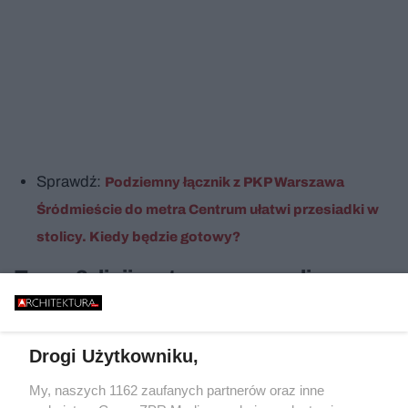
Sprawdź:
Podziemny łącznik z PKP Warszawa
Śródmieście do metra Centrum ułatwi przesiadki w
stolicy. Kiedy będzie gotowy?
Trasę 3. linii metra wyznaczyli
urzędnicy, nie eksperci
W obliczu licznych mankamentów M3 można się
Drogi Użytkowniku,
zastanawiać, czy dało się zaplanować lepszą
My, naszych 1162 zaufanych partnerów oraz inne
trzecią linię metra. Problem w tym, że nawet tego