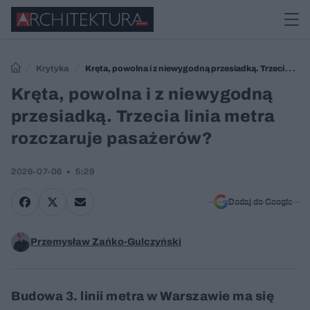
Krytyka
Kręta, powolna i z niewygodną przesiadką. Trzecia linia
metra rozczaruje pasażerów?
Kręta, powolna i z niewygodną
przesiadką. Trzecia linia metra
rozczaruje pasażerów?
2026-07-06
5:29
Dodaj do Google
Przemysław Zańko-Gulczyński
Budowa 3. linii metra w Warszawie ma się