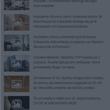
kryzysie. I to środowisko samo go do tego
doprowadziło
Kupujemy dziurę w ziemi i czekamy latami. W
Danii klucze do mieszkań dostaje się po 8
miesiącach od rozpoczęcia budowy
Architekci, którzy odmówili wycinki drzew.
Zobaczcie videorelację ze spaceru po Nowym
Strzeszynie w Poznaniu
Czesław Bielecki: Siedziba TVP wyszła już z
czyśćca. Zwykle lądują tam realizacje, które
powstawały długo i w męce
Christensen & Co: Byłoby aroganckim myśleć,
że wiemy, jak świat będzie wyglądał za 20-30
lat. Wszystko zmienia się bardzo szybko
To oni wejdą w skład jury 10. edycji konkursu
ŻYCIE W ARCHITEKTURZE