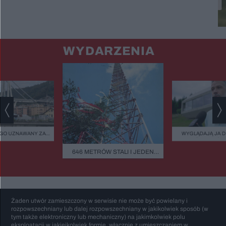
WYDARZENIA
GO UZNAWANY ZA
WYGLĄDAJĄ JA 
ISZCZALNY MOST
ZIELEŃ, KAMIEŃ.
GO RUNĄŁ PODCZAS
FASADOWE, NOWO
646 METRÓW STALI I JEDEN
BURZY?
BUDMAT. "MARZYM
BŁĄD - "POWALIŁA GO LUDZKA
ŻEBY JEDNAK ODR
SĄSIADÓW
GŁUPOTA"
Żaden utwór zamieszczony w serwisie nie może być powielany i
rozpowszechniany lub dalej rozpowszechniany w jakikolwiek sposób (w
tym także elektroniczny lub mechaniczny) na jakimkolwiek polu
eksploatacji w jakiejkolwiek formie, włącznie z umieszczaniem w