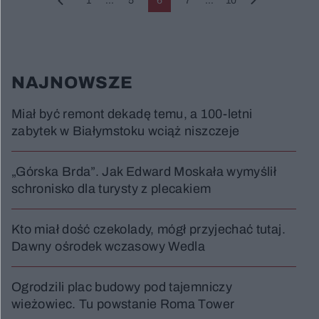
1
...
5
6
7
...
10
NAJNOWSZE
Miał być remont dekadę temu, a 100-letni
zabytek w Białymstoku wciąż niszczeje
„Górska Brda”. Jak Edward Moskała wymyślił
schronisko dla turysty z plecakiem
Kto miał dość czekolady, mógł przyjechać tutaj.
Dawny ośrodek wczasowy Wedla
Ogrodzili plac budowy pod tajemniczy
wieżowiec. Tu powstanie Roma Tower