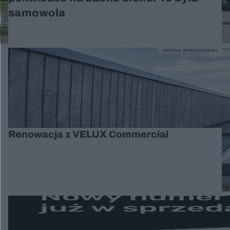
samowola
MATERIAŁ SPONSOROWANY
Renowacja z VELUX Commercial