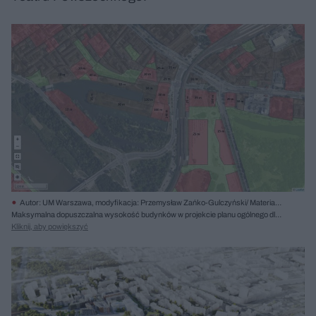
Autor: UM Warszawa, modyfikacja: Przemysław Zańko-Gulczyński/ Materiały
prasowe
Maksymalna dopuszczalna wysokość budynków w projekcie planu ogólnego dla
Warszawy
Kliknij, aby powiększyć