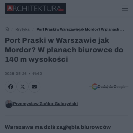
Krytyka
Port Praski w Warszawie jak Mordor? W planach
biurowce do 140 m wysokości
Port Praski w Warszawie jak
Mordor? W planach biurowce do
140 m wysokości
2026-05-26
11:42
Dodaj do Google
Przemysław Zańko-Gulczyński
Warszawa ma dziś zagłębia biurowców