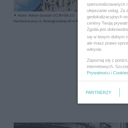
spersonalizowanych re
ulepszanie usług. Za
Autor: Adrian Grycuk/ CC BY-SA 3.0
geolokalizacyjnych or
Kamienica przy ul. Nowogrodzkiej 40 w Warszawie, widok współczesny
cenimy Twoją prywatno
Zgoda jest dobrowoln
się w lewym dolnym r
ale masz prawo sprzec
witrynie.
Zapoznaj się z poniż
internetowych. Szcze
Prywatności
i
Cookie
PARTNERZY