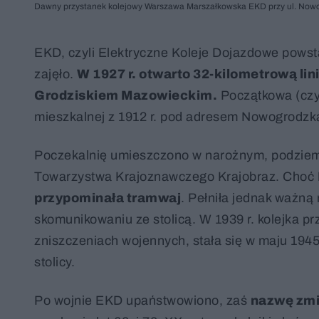
Dawny przystanek kolejowy Warszawa Marszałkowska EKD przy ul. Nowog
EKD, czyli Elektryczne Koleje Dojazdowe powstał
zajęło.
W 1927 r. otwarto 32-kilometrową li
Grodziskiem Mazowieckim.
Początkowa (czy 
mieszkalnej z 1912 r. pod adresem Nowogrodzka
Poczekalnię umieszczono w narożnym, podziemn
Towarzystwa Krajoznawczego Krajobraz. Choć
przypominała tramwaj
. Pełniła jednak ważną
skomunikowaniu ze stolicą. W 1939 r. kolejka 
zniszczeniach wojennych, stała się w maju 1945
stolicy.
Po wojnie EKD upaństwowiono, zaś
nazwę zmi