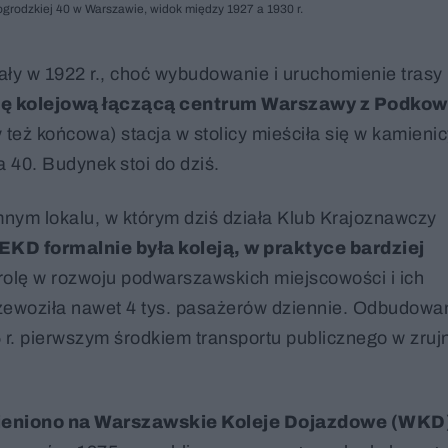
rodzkiej 40 w Warszawie, widok między 1927 a 1930 r.
y w 1922 r., choć wybudowanie i uruchomienie trasy k
nię kolejową łączącą centrum Warszawy z Podkow
też końcowa) stacja w stolicy mieściła się w kamienic
 40. Budynek stoi do dziś.
ym lokalu, w którym dziś działa Klub Krajoznawczy
EKD formalnie była koleją, w praktyce bardziej
 rolę w rozwoju podwarszawskich miejscowości i ich
przewoziła nawet 4 tys. pasażerów dziennie. Odbudowa
 r. pierwszym środkiem transportu publicznego w zru
eniono na Warszawskie Koleje Dojazdowe (WKD