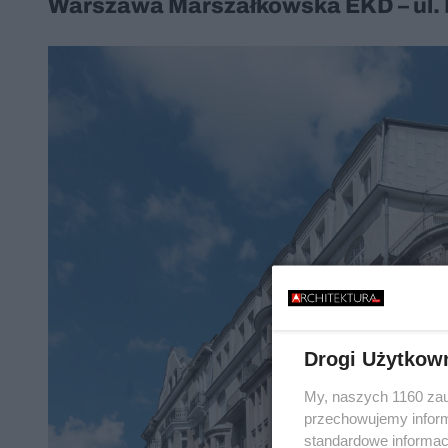
Warszawa Marszałkowska EKD – ul.
Drogi Użytkow
My, naszych 1160 zau
przechowujemy informa
standardowe informac