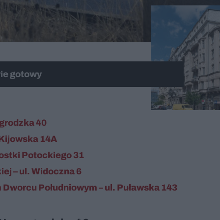
ie gotowy
grodzka 40
. Kijowska 14A
ostki Potockiego 31
ej – ul. Widoczna 6
 Dworcu Południowym – ul. Puławska 143