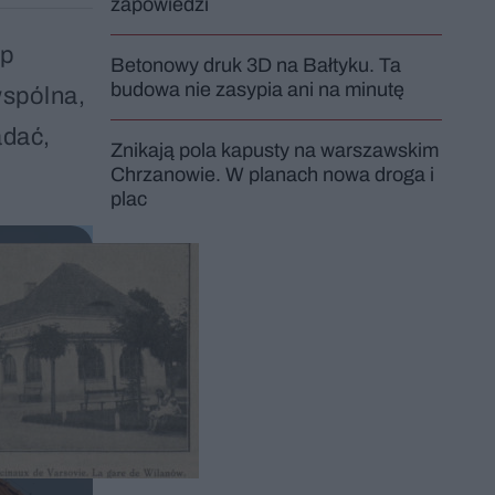
zapowiedzi
up
Betonowy druk 3D na Bałtyku. Ta
budowa nie zasypia ani na minutę
wspólna,
adać,
Znikają pola kapusty na warszawskim
Chrzanowie. W planach nowa droga i
plac