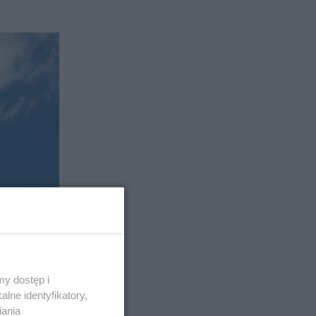
y dostęp i
lne identyfikatory,
iania