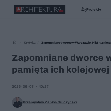
Projekty
Krytyka
Zapomniane dworce w Warszawie. Nikt już nie pa
Zapomniane dworce w 
pamięta ich kolejowej
2026-06-03
10:27
Przemysław Zańko-Gulczyński