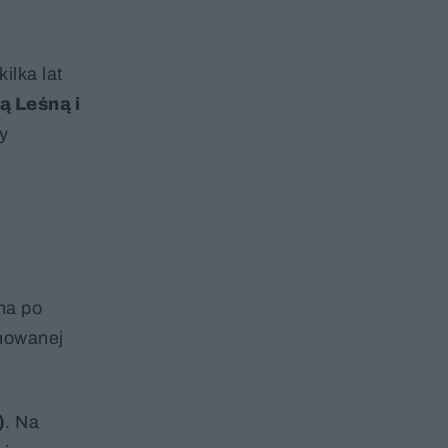
ilka lat
ą Leśną i
y
na po
jnowanej
)
. Na