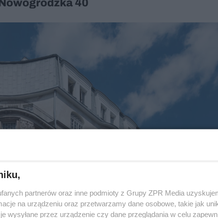
 Nowogrodzka 40
niku,
fanych partnerów oraz inne podmioty z Grupy ZPR Media uzyskujem
cje na urządzeniu oraz przetwarzamy dane osobowe, takie jak unika
je wysyłane przez urządzenie czy dane przeglądania w celu zapewn