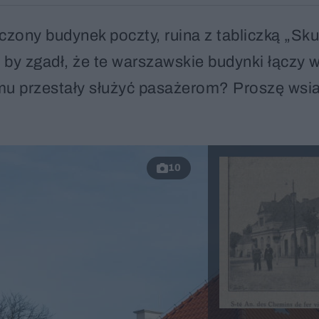
zony budynek poczty, ruina z tabliczką „Sk
o by zgadł, że te warszawskie budynki łączy 
emu przestały służyć pasażerom? Proszę wsi
10