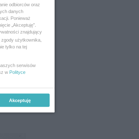
anie odbiorców oraz
nych danych
kacji. Ponieważ
ięcie „Akceptuję”.
ywatności znajdujący
ą zgody użytkownika,
 tylko na tej
 naszych serwisów
esz w
Polityce
Akceptuję