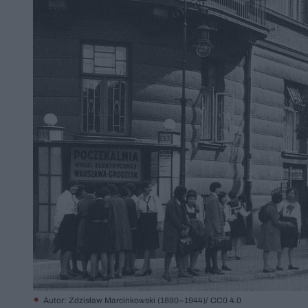
Autor: Zdzisław Marcinkowski (1880−1944)/ CC0 4.0