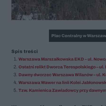
Plac Centralny w Warszaw
Spis treści
Warszawa Marszałkowska EKD – ul. Nowo
Ostatni relikt Dworca Terespolskiego – ul
Dawny dworzec Warszawa Wilanów – ul. K
Warszawa Wawer na linii Kolei Jabłonowski
Tzw. Kamienica Zawiadowcy przy dawnym