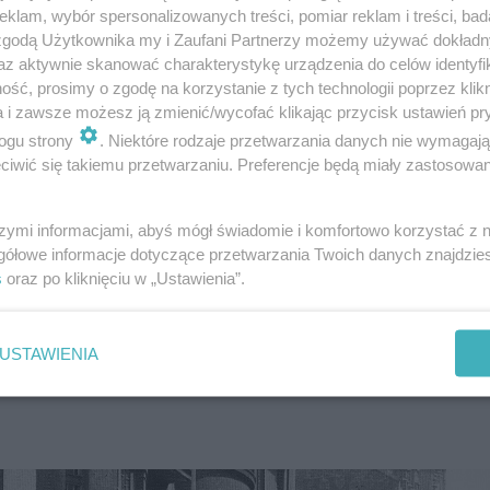
klam, wybór spersonalizowanych treści, pomiar reklam i treści, bad
 zgodą Użytkownika my i Zaufani Partnerzy możemy używać dokład
az aktywnie skanować charakterystykę urządzenia do celów identyfi
ść, prosimy o zgodę na korzystanie z tych technologii poprzez klikn
a i zawsze możesz ją zmienić/wycofać klikając przycisk ustawień pr
ogu strony
. Niektóre rodzaje przetwarzania danych nie wymagaj
iwić się takiemu przetwarzaniu. Preferencje będą miały zastosowanie
szymi informacjami, abyś mógł świadomie i komfortowo korzystać z
gółowe informacje dotyczące przetwarzania Twoich danych znajdzi
s
oraz po kliknięciu w „Ustawienia”.
USTAWIENIA