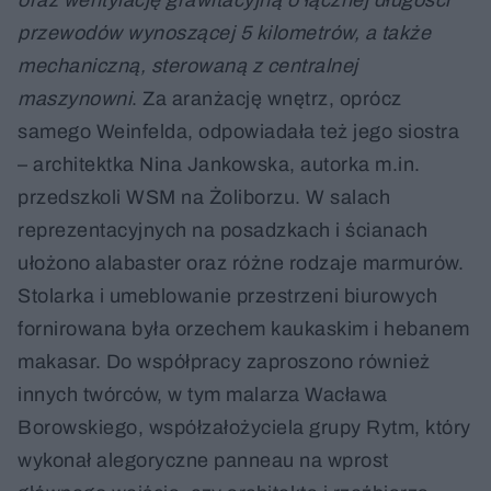
oraz wentylację grawitacyjną o łącznej długości
przewodów wynoszącej 5 kilometrów, a także
mechaniczną, sterowaną z centralnej
maszynowni
. Za aranżację wnętrz, oprócz
samego Weinfelda, odpowiadała też jego siostra
– architektka Nina Jankowska, autorka m.in.
przedszkoli WSM na Żoliborzu. W salach
reprezentacyjnych na posadzkach i ścianach
ułożono alabaster oraz różne rodzaje marmurów.
Stolarka i umeblowanie przestrzeni biurowych
fornirowana była orzechem kaukaskim i hebanem
makasar. Do współpracy zaproszono również
innych twórców, w tym malarza Wacława
Borowskiego, współzałożyciela grupy Rytm, który
wykonał alegoryczne panneau na wprost