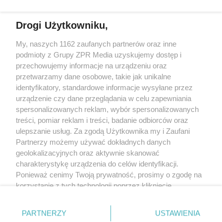
FASADOWE, NOWOŚĆ FIRMY
BUDMAT. "MARZYMY O TYM,
Drogi Użytkowniku,
ŻEBY JEDNAK ODRÓŻNIĆ OD
SĄSIADÓW"
Żaden utwór zamieszczony w serwisie nie może być powielany i
My, naszych 1162 zaufanych partnerów oraz inne
rozpowszechniany lub dalej rozpowszechniany w jakikolwiek sposób (w
podmioty z Grupy ZPR Media uzyskujemy dostęp i
tym także elektroniczny lub mechaniczny) na jakimkolwiek polu
eksploatacji w jakiejkolwiek formie, włącznie z umieszczaniem w
przechowujemy informacje na urządzeniu oraz
Internecie bez pisemnej zgody właściciela praw. Jakiekolwiek użycie lub
przetwarzamy dane osobowe, takie jak unikalne
wykorzystanie utworów w całości lub w części z naruszeniem prawa, tzn.
identyfikatory, standardowe informacje wysyłane przez
bez właściwej zgody, jest zabronione pod groźbą kary i może być ścigane
prawnie.
urządzenie czy dane przeglądania w celu zapewniania
spersonalizowanych reklam, wybór spersonalizowanych
treści, pomiar reklam i treści, badanie odbiorców oraz
ulepszanie usług. Za zgodą Użytkownika my i Zaufani
Partnerzy możemy używać dokładnych danych
geolokalizacyjnych oraz aktywnie skanować
charakterystykę urządzenia do celów identyfikacji.
O nas
Ponieważ cenimy Twoją prywatność, prosimy o zgodę na
korzystanie z tych technologii poprzez kliknięcie
Informacje prawne
„Akceptuję”. Zgoda jest dobrowolna i zawsze możesz ją
Nasze serwisy
zmienić/wycofać klikając przycisk ustawień prywatności
PARTNERZY
USTAWIENIA
znajdujący się w lewym dolnym rogu strony
. Niektóre