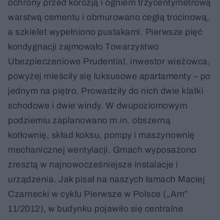
ochrony przed korozją i ogniem trzycentymetrową
warstwą cementu i obmurowano cegłą trocinową,
a szkielet wypełniono pustakami. Pierwsze pięć
kondygnacji zajmowało Towarzystwo
Ubezpieczeniowe Prudential, inwestor wieżowca,
powyżej mieściły się luksusowe apartamenty – po
jednym na piętro. Prowadziły do nich dwie klatki
schodowe i dwie windy. W dwupoziomowym
podziemiu zaplanowano m.in. obszerną
kotłownię, skład koksu, pompy i maszynownię
mechanicznej wentylacji. Gmach wyposażono
zresztą w najnowocześniejsze instalacje i
urządzenia. Jak pisał na naszych łamach Maciej
Czarnecki w cyklu Pierwsze w Polsce („Am”
11/2012), w budynku pojawiło się centralne