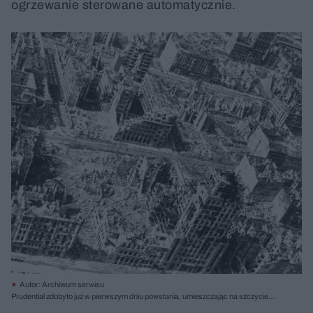
ogrzewanie sterowane automatycznie.
Autor: Archiwum serwisu
Prudential zdobyto już w pierwszym dniu powstania, umieszczając na szczycie
biało-czerwoną flagę. Zajadle ostrzeliwany z ciężkich moździerzy, przetrwał, choć