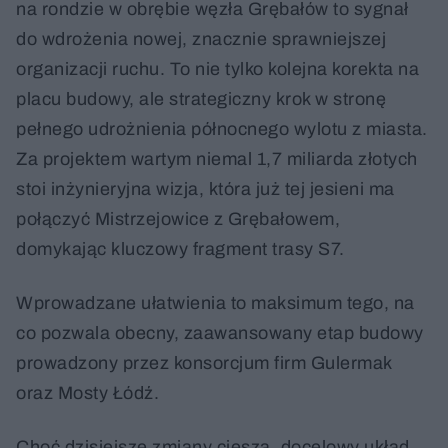
na rondzie w obrębie węzła Grębałów to sygnał
do wdrożenia nowej, znacznie sprawniejszej
organizacji ruchu. To nie tylko kolejna korekta na
placu budowy, ale strategiczny krok w stronę
pełnego udrożnienia północnego wylotu z miasta.
Za projektem wartym niemal 1,7 miliarda złotych
stoi inżynieryjna wizja, która już tej jesieni ma
połączyć Mistrzejowice z Grębałowem,
domykając kluczowy fragment trasy S7.
Wprowadzane ułatwienia to maksimum tego, na
co pozwala obecny, zaawansowany etap budowy
prowadzony przez konsorcjum firm Gulermak
oraz Mosty Łódź.
Choć dzisiejsze zmiany cieszą, docelowy układ