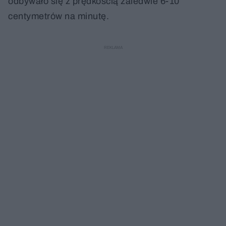
odbywało się z prędkością zaledwie 6-10
centymetrów na minutę.