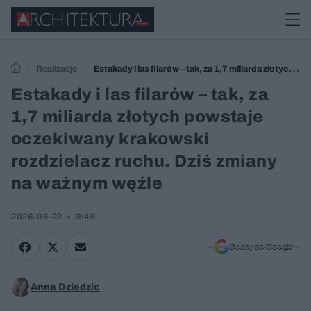
Realizacje
Estakady i las filarów – tak, za 1,7 miliarda złotych
powstaje oczekiwany krakowski rozdzielacz ruchu. Dziś zmiany na
Estakady i las filarów – tak, za
ważnym węźle
1,7 miliarda złotych powstaje
oczekiwany krakowski
rozdzielacz ruchu. Dziś zmiany
na ważnym węźle
2026-06-22
9:46
Dodaj do Google
Anna Dziedzic