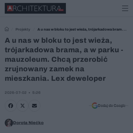
Projekty
A u nas w bloku to jest wieża, trójarkadowa brama, a w
parku - mauzoleum. Chcą przerobić zrujnowany zamek na mieszkania.
A u nas w bloku to jest wieża,
Lex deweloper
trójarkadowa brama, a w parku -
mauzoleum. Chcą przerobić
zrujnowany zamek na
mieszkania. Lex deweloper
2026-07-02
5:26
Dodaj do Google
Dorota Niećko