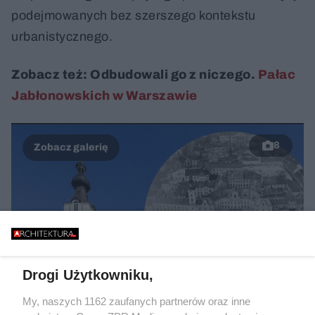
podejmowanych bez szerszego kontekstu
urbanistycznego.
Zobacz też: Odbudowali go z niczego.
Pałac
Jabłonowskich w Warszawie
8
Drogi Użytkowniku,
My, naszych 1162 zaufanych partnerów oraz inne