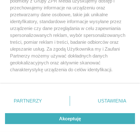
podmioty z Grupy ZPR Media uzyskujemy dostęp i
przechowujemy informacje na urządzeniu oraz
przetwarzamy dane osobowe, takie jak unikalne
identyfikatory, standardowe informacje wysyłane przez
urządzenie czy dane przeglądania w celu zapewniania
spersonalizowanych reklam, wybór spersonalizowanych
PODCAST ARCHITEKTONICZNY
treści, pomiar reklam i treści, badanie odbiorców oraz
Piotr Grochowski. Architekt, który bywa
ulepszanie usług. Za zgodą Użytkownika my i Zaufani
przedsiębiorcą
Partnerzy możemy używać dokładnych danych
geolokalizacyjnych oraz aktywnie skanować
G
P
P
P
-
59:16
charakterystykę urządzenia do celów identyfikacji.
r
r
r
o
a
Ponieważ cenimy Twoją prywatność, prosimy o zgodę na
z
z
j
z
e
e
korzystanie z tych technologii poprzez kliknięcie
w
w
o
i
i
„Akceptuję”. Zgoda jest dobrowolna i zawsze możesz ją
s
ń
ń
zmienić/wycofać klikając przycisk ustawień prywatności
t
1
1
PARTNERZY
USTAWIENIA
0
0
a
znajdujący się w lewym dolnym rogu strony
. Niektóre
s
s
ł
d
d
rodzaje przetwarzania danych nie wymagają zgody
y
o
o
Akceptuję
użytkownika, ale masz prawo sprzeciwić się takiemu
c
t
p
u
r
z
przetwarzaniu. Preferencje będą miały zastosowanie tylko
ł
z
a
na tej witrynie.
u
o
s
d