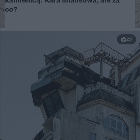
kamienicą. Kara finansowa, ale za
co?
29