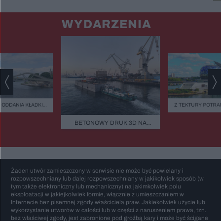
WYDARZENIA
 ODDANIA KŁADKI
Z TEKTURY POTRAF
ÓW PRZESUNIĘTY.
NAWET KATEDRĘ.
Y JĄ OTWORZĄ?
EKOLOG Z PRZYP
BETONOWY DRUK 3D NA
ARCHITEKT SUP
BAŁTYKU. TA BUDOWA NIE
ŚWIĘTUJE URODZIN
BAN: "BYŁEM ROZ
ZASYPIA ANI NA MINUTĘ
MOIM ZAWOD
Żaden utwór zamieszczony w serwisie nie może być powielany i
rozpowszechniany lub dalej rozpowszechniany w jakikolwiek sposób (w
tym także elektroniczny lub mechaniczny) na jakimkolwiek polu
eksploatacji w jakiejkolwiek formie, włącznie z umieszczaniem w
Internecie bez pisemnej zgody właściciela praw. Jakiekolwiek użycie lub
wykorzystanie utworów w całości lub w części z naruszeniem prawa, tzn.
bez właściwej zgody, jest zabronione pod groźbą kary i może być ścigane