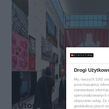
Drogi Użytkow
My, naszych 1162 zau
przechowujemy informa
standardowe informac
spersonalizowanych re
ulepszanie usług. Za
Utopijna przyszłość b
geolokalizacyjnych or