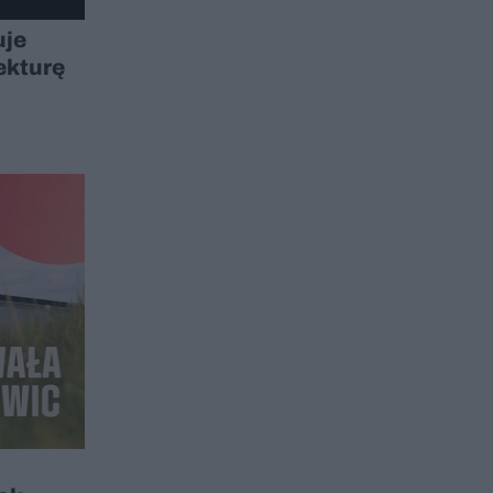
uje
ekturę