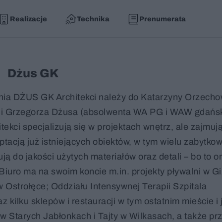
Realizacje
Technika
Prenumerata
Dżus GK
nia DŻUS GK Architekci należy do Katarzyny Orzecho
 i Grzegorza Dżusa (absolwenta WA PG i WAW gdańsk
tekci specjalizują się w projektach wnętrz, ale zajmują
ptacją już istniejących obiektów, w tym wielu zabytko
ą do jakości użytych materiałów oraz detali – bo to 
 Biuro ma na swoim koncie m.in. projekty pływalni w Gi
Ostrołęce; Oddziału Intensywnej Terapii Szpitala
kilku sklepów i restauracji w tym ostatnim mieście i 
s w Starych Jabłonkach i Tajty w Wilkasach, a także p