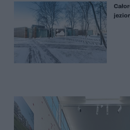
Cało
jezio