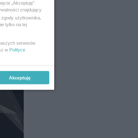
ięcie „Akceptuję”.
ywatności znajdujący
ą zgody użytkownika,
 tylko na tej
 naszych serwisów
esz w
Polityce
Akceptuję