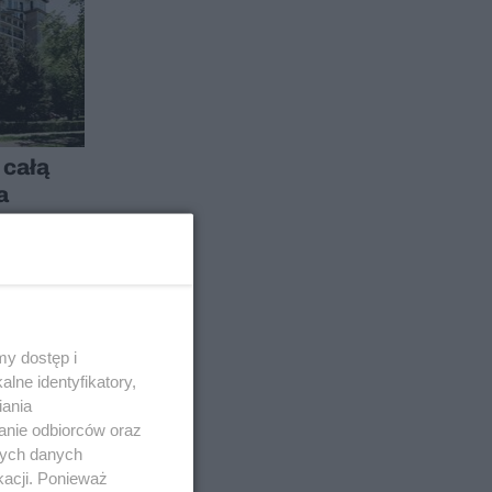
 całą
a
a
Ł SPONSOROWANY
y dostęp i
lne identyfikatory,
iania
anie odbiorców oraz
nych danych
kacji. Ponieważ