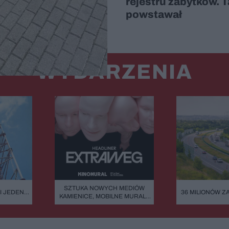
rejestru zabytków. 
powstawał
WYDARZENIA
SZTUKA NOWYCH MEDIÓW
I JEDEN
36 MILIONÓW Z
KAMIENICE, MOBILNE MURALE
O LUDZKA
ASFALTU. DLA
I NIESKOŃCZONOŚĆ.
TEJ AUTOSTRA
EXTRAWEG GWIAZDĄ
DRO
KINOMURALU 2026