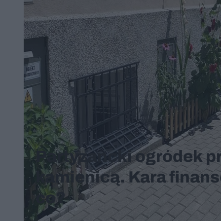
Partyzancki ogródek p
kamienicą. Kara finans
co?