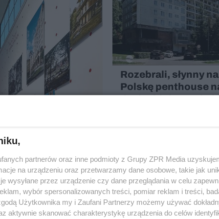
Rozebrali, słynny na
Polskę penthouse n
dachu bloku. To był
samowola
MATERIA
niku,
fanych partnerów oraz inne podmioty z Grupy ZPR Media uzyskujem
cje na urządzeniu oraz przetwarzamy dane osobowe, takie jak unika
je wysyłane przez urządzenie czy dane przeglądania w celu zapewn
klam, wybór spersonalizowanych treści, pomiar reklam i treści, bad
 zgodą Użytkownika my i Zaufani Partnerzy możemy używać dokład
udownictwa
az aktywnie skanować charakterystykę urządzenia do celów identyfi