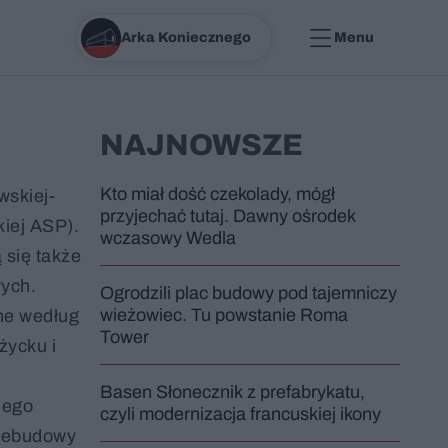
Arka Koniecznego
Menu
NAJNOWSZE
Kto miał dość czekolady, mógł
wskiej-
przyjechać tutaj. Dawny ośrodek
iej ASP).
wczasowy Wedla
 się także
wych.
Ogrodzili plac budowy pod tajemniczy
wieżowiec. Tu powstanie Roma
one według
Tower
życku i
Basen Słonecznik z prefabrykatu,
jego
czyli modernizacja francuskiej ikony
rzebudowy