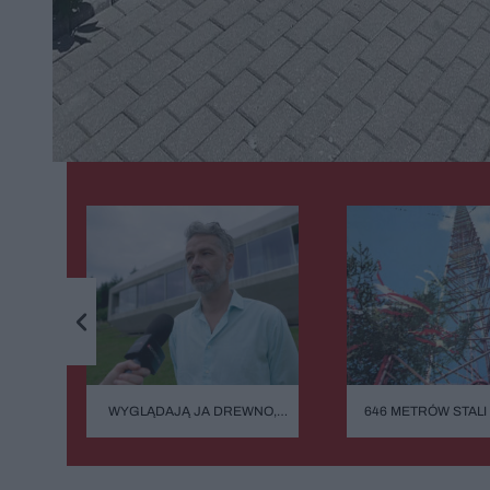
WYGLĄDAJĄ JA DREWNO,
646 METRÓW STALI 
ZIELEŃ, KAMIEŃ. SYSTEMY
BŁĄD - "POWALIŁA G
FASADOWE, NOWOŚĆ FIRMY
GŁUPOTA"
BUDMAT. "MARZYMY O TYM,
ŻEBY JEDNAK ODRÓŻNIĆ OD