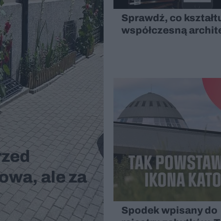
Sprawdź, co kształt
współczesną archit
rzed
owa, ale za
Spodek wpisany do