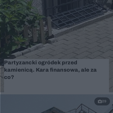
Partyzancki ogródek przed
kamienicą. Kara finansowa, ale za
co?
29