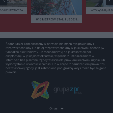
GO UZNAWANY ZA
WYGLĄDAJĄ JA 
ISZCZALNY MOST
ZIELEŃ, KAMIEŃ.
GO RUNĄŁ PODCZAS
FASADOWE, NOWO
646 METRÓW STALI I JEDEN
BURZY?
BUDMAT. "MARZYM
BŁĄD - "POWALIŁA GO LUDZKA
ŻEBY JEDNAK ODR
SĄSIADÓW
GŁUPOTA"
Żaden utwór zamieszczony w serwisie nie może być powielany i
rozpowszechniany lub dalej rozpowszechniany w jakikolwiek sposób (w
tym także elektroniczny lub mechaniczny) na jakimkolwiek polu
eksploatacji w jakiejkolwiek formie, włącznie z umieszczaniem w
Internecie bez pisemnej zgody właściciela praw. Jakiekolwiek użycie lub
wykorzystanie utworów w całości lub w części z naruszeniem prawa, tzn.
bez właściwej zgody, jest zabronione pod groźbą kary i może być ścigane
prawnie.
O nas