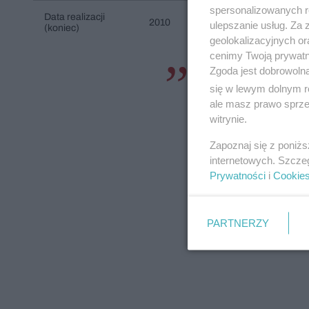
spersonalizowanych re
Data realizacji
2010
ulepszanie usług. Za
(koniec)
geolokalizacyjnych or
cenimy Twoją prywatno
Zgoda jest dobrowoln
Modyfikacje i wari
się w lewym dolnym r
elementów tworząc
ale masz prawo sprzec
miejską, rezygnacj
witrynie.
materiałów były pr
Zapoznaj się z poniż
lokalizacji i zało
internetowych. Szcze
Prywatności
i
Cookie
JEMS
PARTNERZY