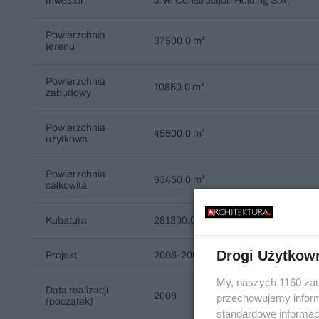
Inwestor
J.W. Construction Holding S.A.
Powierzchnia
37500.0 m²
terenu
Powierzchnia
10850.0 m²
zabudowy
Powierzchnia
45500.0 m²
użytkowa
Powierzchnia
93450.0 m²
całkowita
Kubatura
281300.0 m³
Drogi Użytkow
Projekt
2006-2007
My, naszych 1160 zau
Data realizacji
2008
przechowujemy informa
(początek)
standardowe informac