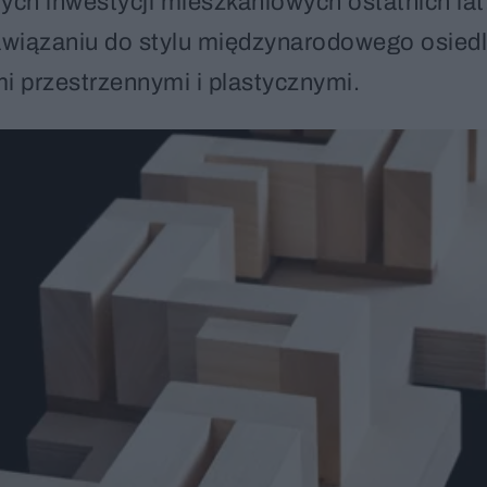
ch inwestycji mieszkaniowych ostatnich lat.
 nawiązaniu do stylu międzynarodowego osied
i przestrzennymi i plastycznymi.