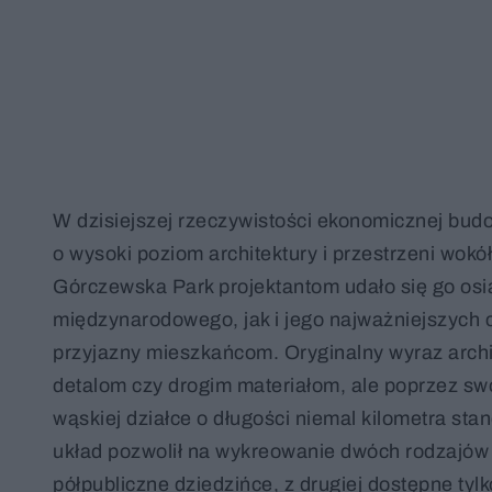
W dzisiejszej rzeczywistości ekonomicznej bud
o wysoki poziom architektury i przestrzeni wok
Górczewska Park projektantom udało się go osi
międzynarodowego, jak i jego najważniejszych cec
przyjazny mieszkańcom. Oryginalny wyraz arch
detalom czy drogim materiałom, ale poprzez swo
wąskiej działce o długości niemal kilometra sta
układ pozwolił na wykreowanie dwóch rodzajów p
półpubliczne dziedzińce, z drugiej dostępne ty