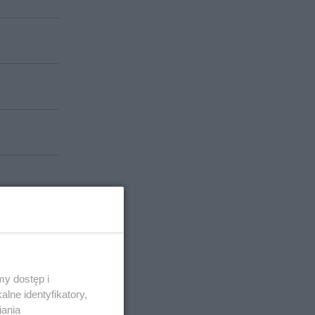
y dostęp i
lne identyfikatory,
iania