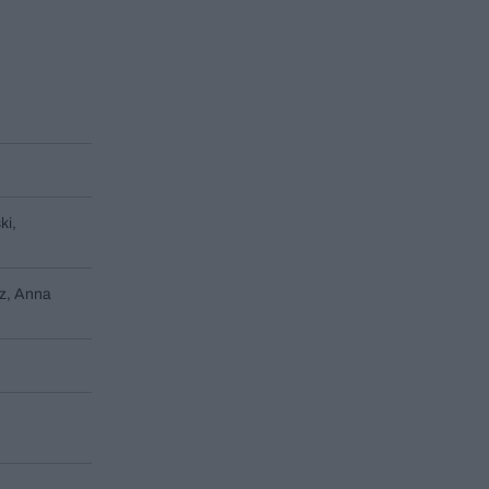
ki,
dz, Anna