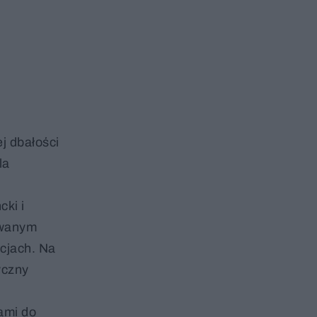
j dbałości
la
cki i
owanym
acjach. Na
yczny
ami do