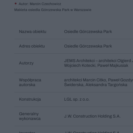
Autor: Marcin Czechowicz
Makieta osiedla Górczewska Park w Warszawie
Nazwa obiektu
Osiedle Górczewska Park
Adres obiektu
Osiedle Górczewska Park
JEMS Architekci – architekci Olgierd
Autorzy
Wojciech Kotecki, Paweł Majkusiak
Współpraca
architekci Marcin Citko, Paweł Gozd
autorska
Świderska, Aleksandra Targońska
Konstrukcja
LGL sp. z o.o.
Generalny
J.W. Construction Holding S.A.
wykonawca