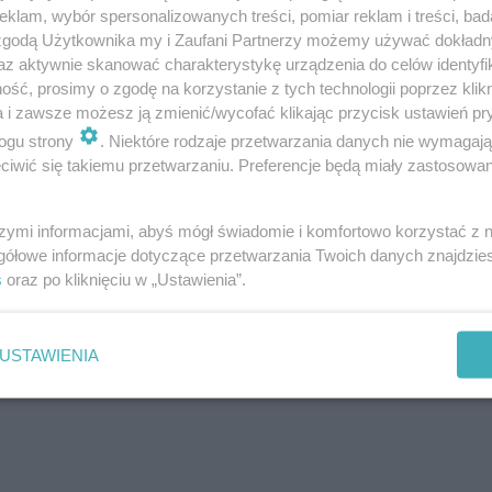
klam, wybór spersonalizowanych treści, pomiar reklam i treści, bad
 zgodą Użytkownika my i Zaufani Partnerzy możemy używać dokład
az aktywnie skanować charakterystykę urządzenia do celów identyfi
ść, prosimy o zgodę na korzystanie z tych technologii poprzez klikn
a i zawsze możesz ją zmienić/wycofać klikając przycisk ustawień pr
acje ograniczonej liczby powtarzalnych
ogu strony
. Niektóre rodzaje przetwarzania danych nie wymagaj
ych środowisko zamieszkania i przestrzeń
iwić się takiemu przetwarzaniu. Preferencje będą miały zastosowanie
a ze skomplikowanych detali i drogich
óbą odnalezienia właściwych dla tej
szymi informacjami, abyś mógł świadomie i komfortowo korzystać z
żonego standardu cech architektury.
gółowe informacje dotyczące przetwarzania Twoich danych znajdzi
s
oraz po kliknięciu w „Ustawienia”.
USTAWIENIA