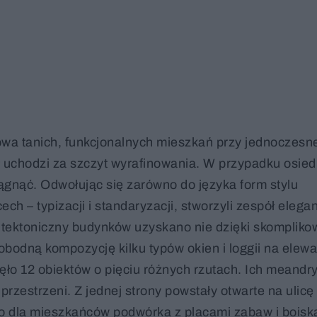
owa tanich, funkcjonalnych mieszkań przy jednoczesne
ół uchodzi za szczyt wyrafinowania. W przypadku osied
ągnąć. Odwołując się zarówno do języka form stylu
h – typizacji i standaryzacji, stworzyli zespół elegan
itektoniczny budynków uzyskano nie dzięki skomplik
bodną kompozycję kilku typów okien i loggii na elew
nęło 12 obiektów o pięciu różnych rzutach. Ich meandr
rzestrzeni. Z jednej strony powstały otwarte na ulicę
lko dla mieszkańców podwórka z placami zabaw i boisk