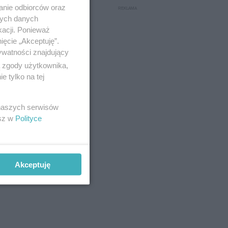
anie odbiorców oraz
nych danych
kacji. Ponieważ
ięcie „Akceptuję”.
ywatności znajdujący
ą zgody użytkownika,
 tylko na tej
 naszych serwisów
esz w
Polityce
Akceptuję