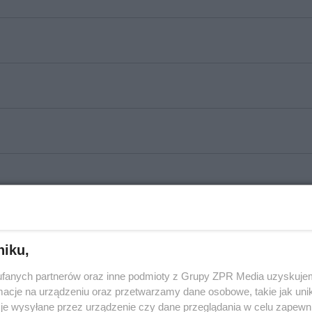
niku,
fanych partnerów oraz inne podmioty z Grupy ZPR Media uzyskujem
cje na urządzeniu oraz przetwarzamy dane osobowe, takie jak unika
je wysyłane przez urządzenie czy dane przeglądania w celu zapewn