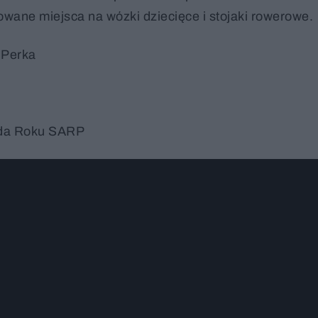
owane miejsca na wózki dziecięce i stojaki rowerowe.
 Perka
oda Roku SARP