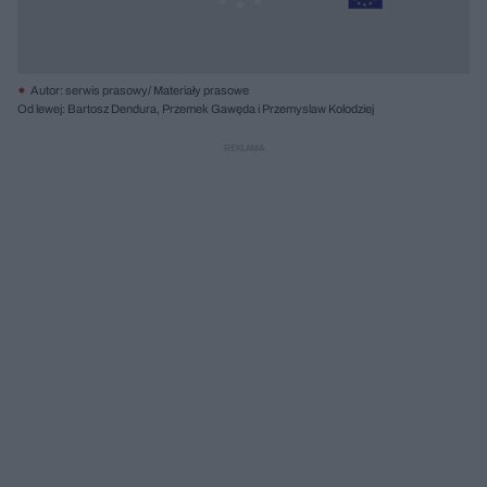
Autor: serwis prasowy/ Materiały prasowe
Od lewej: Bartosz Dendura, Przemek Gawęda i Przemyslaw Kolodziej