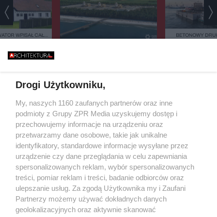
ATOR WPISAŁ CAŁĄ
BETONOWY DRUK
EJESTRU ZABYTKÓW.
BAŁTYKU. TA BUD
CY 42 DOMÓW BOJĄ
ZASYPIA ANI NA
TAK ZACZYNA SIĘ BUDOWA
IĘ PARALIŻU
STULECIA. NA POMORZU
ESTYCYJNEGO
POWSTANIE SERCE POLSKIEGO
ATOMU
Drogi Użytkowniku,
Żaden utwór zamieszczony w serwisie nie może być powielany i
My, naszych 1160 zaufanych partnerów oraz inne
rozpowszechniany lub dalej rozpowszechniany w jakikolwiek sposób (w
podmioty z Grupy ZPR Media uzyskujemy dostęp i
tym także elektroniczny lub mechaniczny) na jakimkolwiek polu
eksploatacji w jakiejkolwiek formie, włącznie z umieszczaniem w
przechowujemy informacje na urządzeniu oraz
Internecie bez pisemnej zgody właściciela praw. Jakiekolwiek użycie lub
przetwarzamy dane osobowe, takie jak unikalne
wykorzystanie utworów w całości lub w części z naruszeniem prawa, tzn.
identyfikatory, standardowe informacje wysyłane przez
bez właściwej zgody, jest zabronione pod groźbą kary i może być ścigane
prawnie.
urządzenie czy dane przeglądania w celu zapewniania
spersonalizowanych reklam, wybór spersonalizowanych
treści, pomiar reklam i treści, badanie odbiorców oraz
ulepszanie usług. Za zgodą Użytkownika my i Zaufani
Partnerzy możemy używać dokładnych danych
geolokalizacyjnych oraz aktywnie skanować