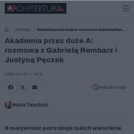
Krytyka
Akademia przez duże A: rozmowa z Gabrielą Rembarz i
Justyną Pęczek
Akademia przez duże A:
rozmowa z Gabrielą Rembarz i
Justyną Pęczek
2020-04-24
16:15
Dodaj do Google
Agata Twardoch
Kreatywność potrzebuje takich warunków,