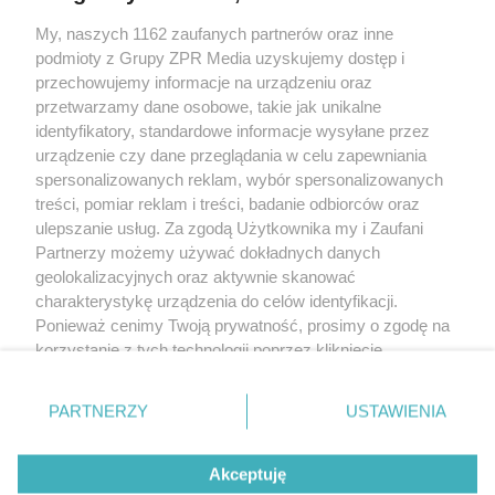
Żaden utwór zamieszczony w serwisie nie może być powielany i
My, naszych 1162 zaufanych partnerów oraz inne
rozpowszechniany lub dalej rozpowszechniany w jakikolwiek sposób (w
podmioty z Grupy ZPR Media uzyskujemy dostęp i
tym także elektroniczny lub mechaniczny) na jakimkolwiek polu
eksploatacji w jakiejkolwiek formie, włącznie z umieszczaniem w
przechowujemy informacje na urządzeniu oraz
Internecie bez pisemnej zgody właściciela praw. Jakiekolwiek użycie lub
przetwarzamy dane osobowe, takie jak unikalne
wykorzystanie utworów w całości lub w części z naruszeniem prawa, tzn.
identyfikatory, standardowe informacje wysyłane przez
bez właściwej zgody, jest zabronione pod groźbą kary i może być ścigane
prawnie.
urządzenie czy dane przeglądania w celu zapewniania
spersonalizowanych reklam, wybór spersonalizowanych
treści, pomiar reklam i treści, badanie odbiorców oraz
ulepszanie usług. Za zgodą Użytkownika my i Zaufani
Partnerzy możemy używać dokładnych danych
geolokalizacyjnych oraz aktywnie skanować
charakterystykę urządzenia do celów identyfikacji.
O nas
Ponieważ cenimy Twoją prywatność, prosimy o zgodę na
korzystanie z tych technologii poprzez kliknięcie
Informacje prawne
„Akceptuję”. Zgoda jest dobrowolna i zawsze możesz ją
Nasze serwisy
zmienić/wycofać klikając przycisk ustawień prywatności
PARTNERZY
USTAWIENIA
znajdujący się w lewym dolnym rogu strony
. Niektóre
© 2026 Grupa ZPR Media
rodzaje przetwarzania danych nie wymagają zgody
Akceptuję
użytkownika, ale masz prawo sprzeciwić się takiemu