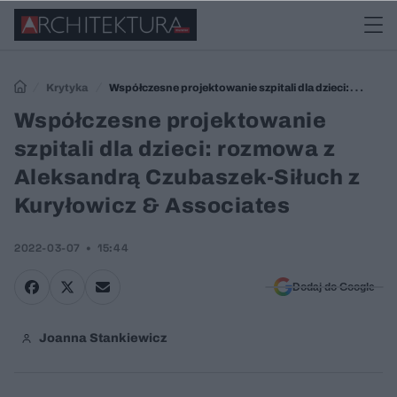
Krytyka
Współczesne projektowanie szpitali dla dzieci:
rozmowa z Aleksandrą Czubaszek-Siłuch z Kuryłowicz & Associates
Współczesne projektowanie
szpitali dla dzieci: rozmowa z
Aleksandrą Czubaszek-Siłuch z
Kuryłowicz & Associates
2022-03-07
15:44
Dodaj do Google
Joanna Stankiewicz