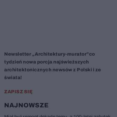
Newsletter „Architektury-murator”co
tydzień nowa porcja najświeższych
architektonicznych newsów z Polski i ze
świata!
ZAPISZ SIĘ
NAJNOWSZE
Miał być remont dekadę temu, a 100-letni zabytek