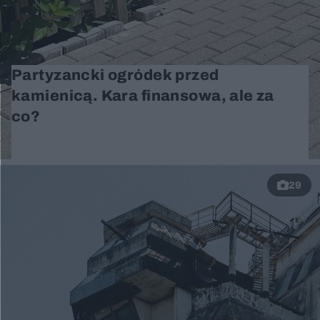
Partyzancki ogródek przed
kamienicą. Kara finansowa, ale za
co?
29