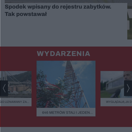
Spodek wpisany do rejestru zabytków.
Tak powstawał
WYDARZENIA
GO UZNAWANY ZA
WYGLĄDAJĄ JA 
ISZCZALNY MOST
ZIELEŃ, KAMIEŃ.
GO RUNĄŁ PODCZAS
FASADOWE, NOWO
646 METRÓW STALI I JEDEN
BURZY?
BUDMAT. "MARZYM
BŁĄD - "POWALIŁA GO LUDZKA
ŻEBY JEDNAK ODR
SĄSIADÓW
GŁUPOTA"