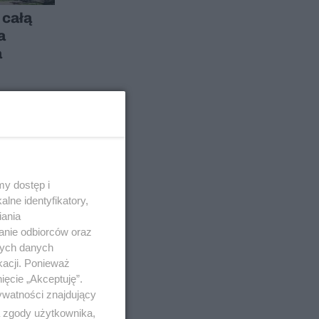
 całą
a
a
Ł SPONSOROWANY
y dostęp i
lne identyfikatory,
iania
anie odbiorców oraz
nych danych
kacji. Ponieważ
ięcie „Akceptuję”.
ywatności znajdujący
ą zgody użytkownika,