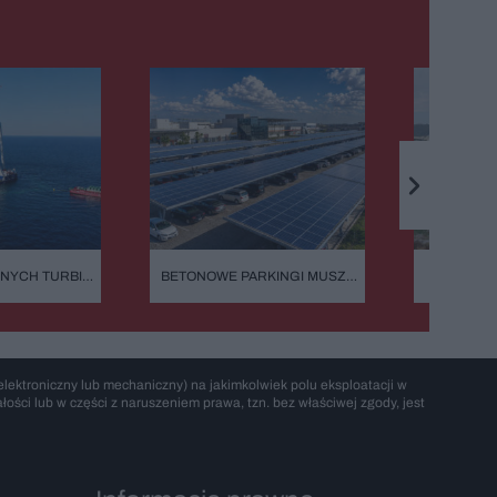
ZNYCH TURBIN
BETONOWE PARKINGI MUSZĄ
DLACZEG
BOK. OGROMNA
MIEĆ FOTOWOLTAICZNE WIATY.
NIEZNI
 NA MORZU
PRZEPISY WESZŁY W ŻYCIE
MORAN
PODC
lektroniczny lub mechaniczny) na jakimkolwiek polu eksploatacji w
ości lub w części z naruszeniem prawa, tzn. bez właściwej zgody, jest