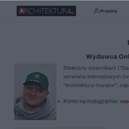
Projekty
Wydawca Onli
Stołeczny dziennikarz ("G
serwisów internetowych (tv
"Architektury-murator", za
Konto na Instagramie:
ro