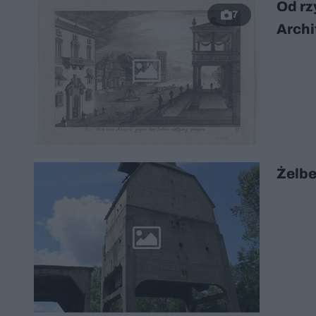
Od rz
7
Archi
Żelbe