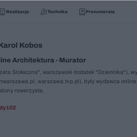
Realizacje
Technika
Prenumerata
Karol Kobos
ne Architektura - Murator
azeta Stołeczna", warszawski dodatek "Dziennika"), 
nwarszawa.pl, warszawa.tvp.pl), były wydawca online
palony rowerzysta.
ody102