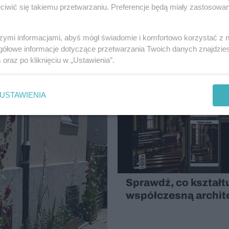
iwić się takiemu przetwarzaniu. Preferencje będą miały zastosowanie
szymi informacjami, abyś mógł świadomie i komfortowo korzystać z
gółowe informacje dotyczące przetwarzania Twoich danych znajdzi
s
oraz po kliknięciu w „Ustawienia”.
9
USTAWIENIA
Sprawdź, co kształt
współczesną archit