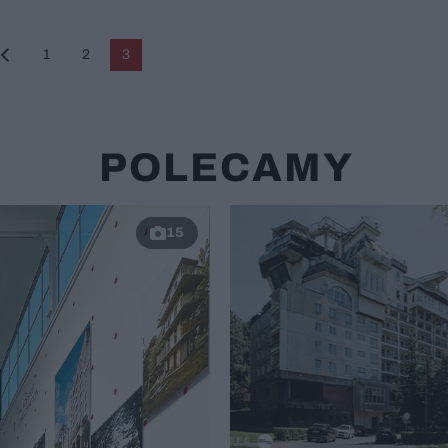
1
2
3
POLECAMY
15