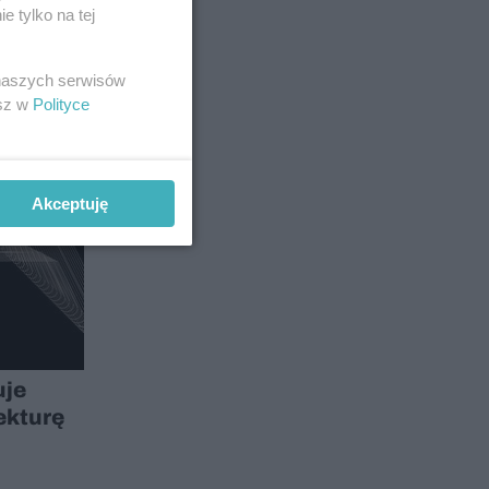
 tylko na tej
 naszych serwisów
esz w
Polityce
Akceptuję
uje
ekturę