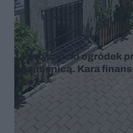
Partyzancki ogródek p
kamienicą. Kara finans
co?