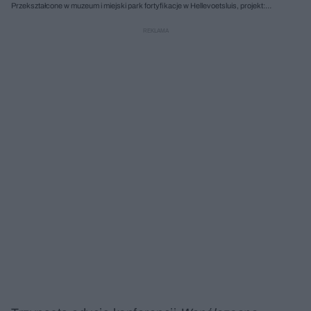
Przekształcone w muzeum i miejski park fortyfikacje w Hellevoetsluis, projekt:
COPIJN, 2006-2014; il. serwis prasowy