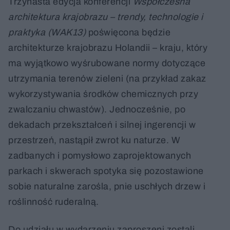
Trzynasta edycja konferencji
Współczesna
architektura krajobrazu – trendy, technologie i
praktyka (WAK13)
poświęcona będzie
architekturze krajobrazu Holandii – kraju, który
ma wyjątkowo wyśrubowane normy dotyczące
utrzymania terenów zieleni (na przykład zakaz
wykorzystywania środków chemicznych przy
zwalczaniu chwastów). Jednocześnie, po
dekadach przekształceń i silnej ingerencji w
przestrzeń, nastąpił zwrot ku naturze. W
zadbanych i pomysłowo zaprojektowanych
parkach i skwerach spotyka się pozostawione
sobie naturalne zarośla, pnie uschłych drzew i
roślinność ruderalną.
Do udziału w wydarzeniu zaproszeni zostali