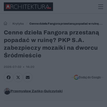
Krytyka
Cenne dzieła Fangora przestaną popadać w ruinę?
PKP S.A. zabezpieczy mozaiki na dworcu Śródmieście
Cenne dzieła Fangora przestaną
popadać w ruinę? PKP S.A.
zabezpieczy mozaiki na dworcu
Śródmieście
2026-07-02
14:20
Dodaj do Google
Przemysław Zańko-Gulczyński