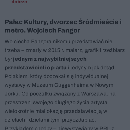
dobrze
Pałac Kultury, dworzec Śródmieście i
metro. Wojciech Fangor
Wojciecha Fangora nikomu przedstawiać nie
trzeba – zmarły w 2015 r. malarz, grafik i rzeźbiarz
był
jednym z najwybitniejszych
przedstawicieli op-artu
i jedynym jak dotąd
Polakiem, który doczekał się indywidualnej
wystawy w Muzeum Guggenheima w Nowym
Jorku. Od początku związany z Warszawą, na
przestrzeni swojego długiego życia artysta
wielokrotnie miał okazję przedstawiać ją w
dziełach i dziełami tymi przyozdabiać.
Przykładem choćby – niewystawiany w PRL z