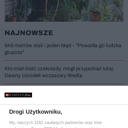
NAJNOWSZE
646 metrów stali i jeden błąd - "Powaliła go ludzka
głupota"
Kto miał dość czekolady, mógł przyjechać tutaj.
Dawny ośrodek wczasowy Wedla
Ogrodzili plac budowy pod tajemniczy wieżowiec.
Tu powstanie Roma Tower
Drogi Użytkowniku,
Basen Słonecznik z prefabrykatu, czyli
modernizacja francuskiej ikony
My, naszych 1162 zaufanych partnerów oraz inne