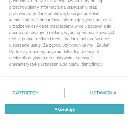
podmioty z Grupy ZPR Media uzyskujemy dostęp i
przechowujemy informacje na urządzeniu oraz
Neoświdermajerowe targowisko w Otwocku. Czy
przetwarzamy dane osobowe, takie jak unikalne
to dobry kierunek?
identyfikatory, standardowe informacje wysyłane przez
urządzenie czy dane przeglądania w celu zapewniania
spersonalizowanych reklam, wybór spersonalizowanych
WYDARZENIA
treści, pomiar reklam i treści, badanie odbiorców oraz
ulepszanie usług. Za zgodą Użytkownika my i Zaufani
Partnerzy możemy używać dokładnych danych
geolokalizacyjnych oraz aktywnie skanować
charakterystykę urządzenia do celów identyfikacji.
Ponieważ cenimy Twoją prywatność, prosimy o zgodę na
korzystanie z tych technologii poprzez kliknięcie
„Akceptuję”. Zgoda jest dobrowolna i zawsze możesz ją
GO UZNAWANY ZA
WYGLĄDAJĄ JA 
zmienić/wycofać klikając przycisk ustawień prywatności
ISZCZALNY MOST
ZIELEŃ, KAMIEŃ.
PARTNERZY
USTAWIENIA
GO RUNĄŁ PODCZAS
FASADOWE, NOWO
znajdujący się w lewym dolnym rogu strony
. Niektóre
646 METRÓW STALI I JEDEN
BURZY?
BUDMAT. "MARZYM
BŁĄD - "POWALIŁA GO LUDZKA
ŻEBY JEDNAK ODR
rodzaje przetwarzania danych nie wymagają zgody
SĄSIADÓW
GŁUPOTA"
Akceptuję
użytkownika, ale masz prawo sprzeciwić się takiemu
przetwarzaniu. Preferencje będą miały zastosowanie tylko
na tej witrynie.
Żaden utwór zamieszczony w serwisie nie może być powielany i