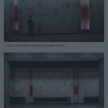
Autor: „Architektura" 3/1972/Jerzy Sołtan/ CC0 4.0