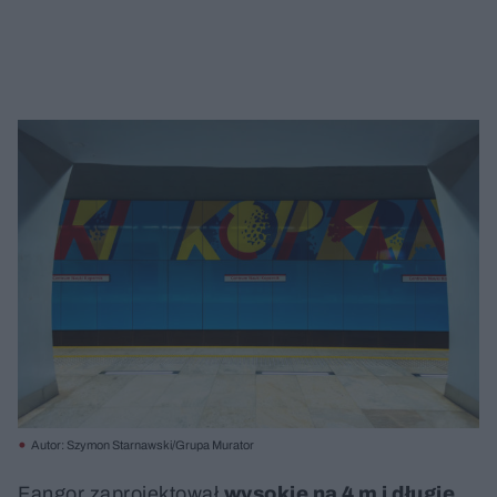
Autor: Szymon Starnawski/Grupa Murator
Fangor zaprojektował
wysokie na 4 m i długie