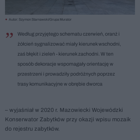
Autor: Szymon Starnawski/Grupa Murator
Według przyjętego schematu czerwień, oranż i
żółcień sygnalizować miały kierunek wschodni,
zaś błękit i zieleń - kierunek zachodni. W ten
sposób dekoracje wspomagały orientację w
przestrzeni i prowadziły podróżnych poprzez
trasy komunikacyjne w obrębie dworca
– wyjaśniał w 2020 r. Mazowiecki Wojewódzki
Konserwator Zabytków przy okazji wpisu mozaik
do rejestru zabytków.