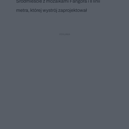
Śródmieście z mozaikami Fangora i II linii
metra, której wystrój zaprojektował