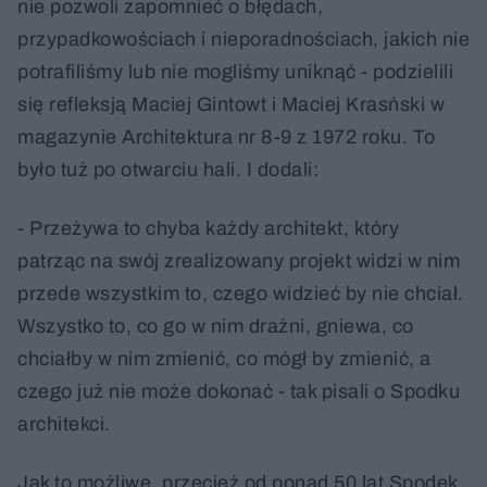
nie pozwoli zapomnieć o błędach,
przypadkowościach i nieporadnościach, jakich nie
potrafiliśmy lub nie mogliśmy uniknąć - podzielili
się refleksją Maciej Gintowt i Maciej Krasński w
magazynie Architektura nr 8-9 z 1972 roku. To
było tuż po otwarciu hali. I dodali:
- Przeżywa to chyba każdy architekt, który
patrząc na swój zrealizowany projekt widzi w nim
przede wszystkim to, czego widzieć by nie chciał.
Wszystko to, co go w nim drażni, gniewa, co
chciałby w nim zmienić, co mógł by zmienić, a
czego już nie może dokonać - tak pisali o Spodku
architekci.
Jak to możliwe, przecież od ponad 50 lat Spodek