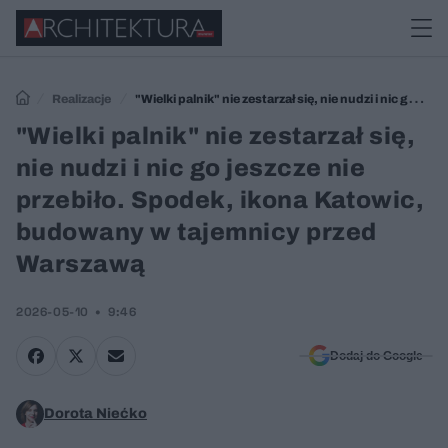
Realizacje
"Wielki palnik" nie zestarzał się, nie nudzi i nic go
jeszcze nie przebiło. Spodek, ikona Katowic, budowany w tajemnicy
"Wielki palnik" nie zestarzał się,
przed Warszawą
nie nudzi i nic go jeszcze nie
przebiło. Spodek, ikona Katowic,
budowany w tajemnicy przed
Warszawą
2026-05-10
9:46
Dodaj do Google
Dorota Niećko