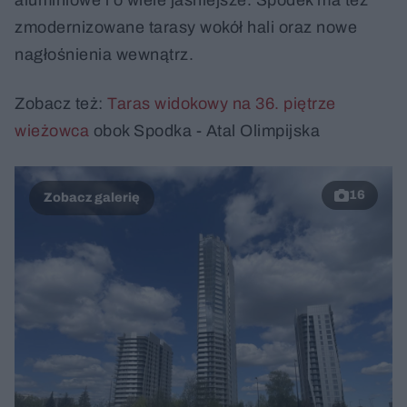
aluminiowe i o wiele jaśniejsze. Spodek ma też
zmodernizowane tarasy wokół hali oraz nowe
nagłośnienia wewnątrz.
Zobacz też:
Taras widokowy na 36. piętrze
wieżowca
obok Spodka - Atal Olimpijska
16