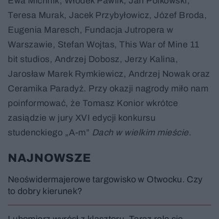
Ewa Michnik, Włodek Pawlik, Jan Polkowski,
Teresa Murak, Jacek Przybyłowicz, Józef Broda,
Eugenia Maresch, Fundacja Jutropera w
Warszawie, Stefan Wojtas, This War of Mine 11
bit studios, Andrzej Dobosz, Jerzy Kalina,
Jarosław Marek Rymkiewicz, Andrzej Nowak oraz
Ceramika Paradyż. Przy okazji nagrody miło nam
poinformować, że Tomasz Konior wkrótce
zasiądzie w jury XVI edycji konkursu
studenckiego „A-m”
Dach w wielkim mieście.
NAJNOWSZE
Neoświdermajerowe targowisko w Otwocku. Czy
to dobry kierunek?
Lubomierz wyrósł z klasztoru. Teraz rolę się