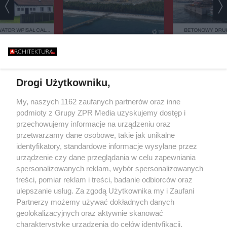
ATOR WPISAŁ CAŁĄ
BETONOWY DRUK
EJESTRU ZABYTKÓW.
BAŁTYKU. TA BUD
CY 42 DOMÓW BOJĄ
ZASYPIA ANI NA
TAK ZACZYNA SIĘ BUDOWA
IĘ PARALIŻU
STULECIA. NA POMORZU
ESTYCYJNEGO
POWSTANIE SERCE POLSKIEGO
ATOMU
Drogi Użytkowniku,
Żaden utwór zamieszczony w serwisie nie może być powielany i
My, naszych 1162 zaufanych partnerów oraz inne
rozpowszechniany lub dalej rozpowszechniany w jakikolwiek sposób (w
podmioty z Grupy ZPR Media uzyskujemy dostęp i
tym także elektroniczny lub mechaniczny) na jakimkolwiek polu
eksploatacji w jakiejkolwiek formie, włącznie z umieszczaniem w
przechowujemy informacje na urządzeniu oraz
Internecie bez pisemnej zgody właściciela praw. Jakiekolwiek użycie lub
przetwarzamy dane osobowe, takie jak unikalne
wykorzystanie utworów w całości lub w części z naruszeniem prawa, tzn.
identyfikatory, standardowe informacje wysyłane przez
bez właściwej zgody, jest zabronione pod groźbą kary i może być ścigane
prawnie.
urządzenie czy dane przeglądania w celu zapewniania
spersonalizowanych reklam, wybór spersonalizowanych
treści, pomiar reklam i treści, badanie odbiorców oraz
ulepszanie usług. Za zgodą Użytkownika my i Zaufani
Partnerzy możemy używać dokładnych danych
geolokalizacyjnych oraz aktywnie skanować
charakterystykę urządzenia do celów identyfikacji.