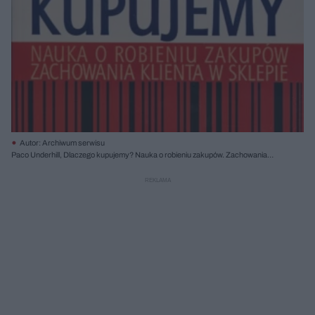
Autor: Archiwum serwisu
Paco Underhill, Dlaczego kupujemy? Nauka o robieniu zakupów. Zachowania
klienta w sklepie, mt biznes 2001 (drugie wydanie – 2007)