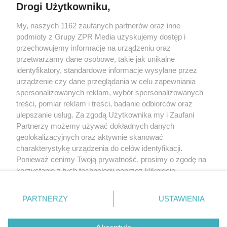
Drogi Użytkowniku,
Żaden utwór zamieszczony w serwisie nie może być powielany i
My, naszych 1162 zaufanych partnerów oraz inne
rozpowszechniany lub dalej rozpowszechniany w jakikolwiek sposób (w
podmioty z Grupy ZPR Media uzyskujemy dostęp i
tym także elektroniczny lub mechaniczny) na jakimkolwiek polu
eksploatacji w jakiejkolwiek formie, włącznie z umieszczaniem w
przechowujemy informacje na urządzeniu oraz
Internecie bez pisemnej zgody właściciela praw. Jakiekolwiek użycie lub
przetwarzamy dane osobowe, takie jak unikalne
wykorzystanie utworów w całości lub w części z naruszeniem prawa, tzn.
identyfikatory, standardowe informacje wysyłane przez
bez właściwej zgody, jest zabronione pod groźbą kary i może być ścigane
prawnie.
urządzenie czy dane przeglądania w celu zapewniania
spersonalizowanych reklam, wybór spersonalizowanych
treści, pomiar reklam i treści, badanie odbiorców oraz
ulepszanie usług. Za zgodą Użytkownika my i Zaufani
Partnerzy możemy używać dokładnych danych
geolokalizacyjnych oraz aktywnie skanować
charakterystykę urządzenia do celów identyfikacji.
O nas
Ponieważ cenimy Twoją prywatność, prosimy o zgodę na
korzystanie z tych technologii poprzez kliknięcie
Informacje prawne
„Akceptuję”. Zgoda jest dobrowolna i zawsze możesz ją
Nasze serwisy
zmienić/wycofać klikając przycisk ustawień prywatności
PARTNERZY
USTAWIENIA
znajdujący się w lewym dolnym rogu strony
. Niektóre
© 2026 Grupa ZPR Media
rodzaje przetwarzania danych nie wymagają zgody