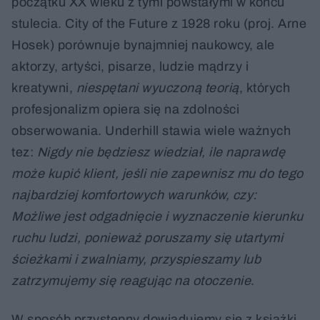
początku XX wieku z tymi powstałymi w końcu
stulecia. City of the Future z 1928 roku (proj. Arne
Hosek) porównuje bynajmniej naukowcy, ale
aktorzy, artyści, pisarze, ludzie mądrzy i
kreatywni,
niespętani wyuczoną teorią
, których
profesjonalizm opiera się na zdolności
obserwowania. Underhill stawia wiele ważnych
tez:
Nigdy nie będziesz wiedział, ile naprawdę
może kupić klient, jeśli nie zapewnisz mu do tego
najbardziej komfortowych warunków, czy:
Możliwe jest odgadnięcie i wyznaczenie kierunku
ruchu ludzi, ponieważ poruszamy się utartymi
ścieżkami i zwalniamy, przyspieszamy lub
zatrzymujemy się reagując na otoczenie
.
W sposób przystępny dowiadujemy się z książki,