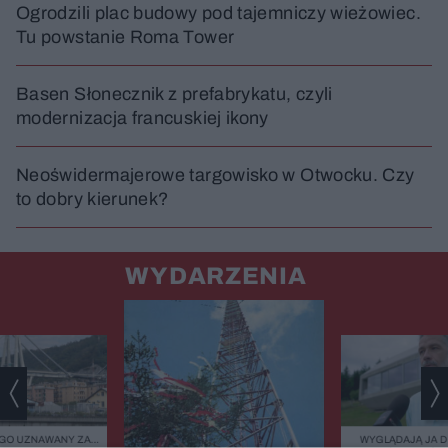
Ogrodzili plac budowy pod tajemniczy wieżowiec.
Tu powstanie Roma Tower
Basen Słonecznik z prefabrykatu, czyli
modernizacja francuskiej ikony
Neoświdermajerowe targowisko w Otwocku. Czy
to dobry kierunek?
WYDARZENIA
GO UZNAWANY ZA
WYGLĄDAJĄ JA 