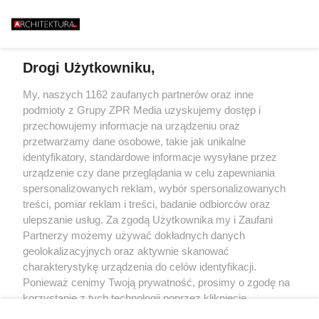
ISZCZALNY MOST
ZIELEŃ, KAMIEŃ.
GO RUNĄŁ PODCZAS
FASADOWE, NOWO
646 METRÓW STALI I JEDEN
BURZY?
BUDMAT. "MARZYM
BŁĄD - "POWALIŁA GO LUDZKA
ŻEBY JEDNAK ODR
SĄSIADÓW
GŁUPOTA"
Drogi Użytkowniku,
Żaden utwór zamieszczony w serwisie nie może być powielany i
My, naszych 1162 zaufanych partnerów oraz inne
rozpowszechniany lub dalej rozpowszechniany w jakikolwiek sposób (w
podmioty z Grupy ZPR Media uzyskujemy dostęp i
tym także elektroniczny lub mechaniczny) na jakimkolwiek polu
eksploatacji w jakiejkolwiek formie, włącznie z umieszczaniem w
przechowujemy informacje na urządzeniu oraz
Internecie bez pisemnej zgody właściciela praw. Jakiekolwiek użycie lub
przetwarzamy dane osobowe, takie jak unikalne
wykorzystanie utworów w całości lub w części z naruszeniem prawa, tzn.
identyfikatory, standardowe informacje wysyłane przez
bez właściwej zgody, jest zabronione pod groźbą kary i może być ścigane
prawnie.
urządzenie czy dane przeglądania w celu zapewniania
spersonalizowanych reklam, wybór spersonalizowanych
treści, pomiar reklam i treści, badanie odbiorców oraz
ulepszanie usług. Za zgodą Użytkownika my i Zaufani
Partnerzy możemy używać dokładnych danych
geolokalizacyjnych oraz aktywnie skanować
charakterystykę urządzenia do celów identyfikacji.
O nas
Ponieważ cenimy Twoją prywatność, prosimy o zgodę na
korzystanie z tych technologii poprzez kliknięcie
Informacje prawne
„Akceptuję”. Zgoda jest dobrowolna i zawsze możesz ją