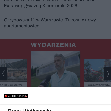
Extraweg gwiazdą Kinomuralu 2026
Grzybowska 11 w Warszawie. Tu rośnie nowy
apartamentowiec
WYDARZENIA
GO UZNAWANY ZA
646 METRÓW STALI
ISZCZALNY MOST
BŁĄD - "POWALIŁA 
GO RUNĄŁ PODCZAS
GŁUPOTA
WYGLĄDAJĄ JA DREWNO,
BURZY?
ZIELEŃ, KAMIEŃ. SYSTEMY
FASADOWE, NOWOŚĆ FIRMY
BUDMAT. "MARZYMY O TYM,
Drogi Użytkowniku,
ŻEBY JEDNAK ODRÓŻNIĆ OD